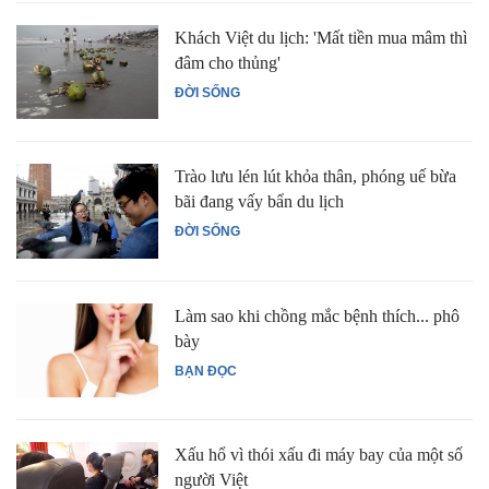
Khách Việt du lịch: 'Mất tiền mua mâm thì
đâm cho thủng'
ĐỜI SỐNG
Trào lưu lén lút khỏa thân, phóng uế bừa
bãi đang vấy bẩn du lịch
ĐỜI SỐNG
Làm sao khi chồng mắc bệnh thích... phô
bày
BẠN ĐỌC
Xấu hổ vì thói xấu đi máy bay của một số
người Việt