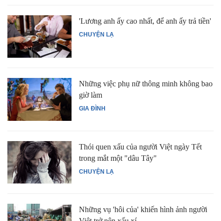
'Lương anh ấy cao nhất, để anh ấy trả tiền'
CHUYỆN LẠ
Những việc phụ nữ thông minh không bao
giờ làm
GIA ĐÌNH
Thói quen xấu của người Việt ngày Tết
trong mắt một "dâu Tây"
CHUYỆN LẠ
Những vụ 'hôi của' khiến hình ảnh người
Việt trở nên xấu xí