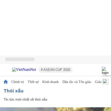
# ASEAN CUP 2026
Chính trị
Thời sự
Kinh doanh
Dân tộc và Tôn giáo
Giáo dục
thói xấu
Tin tức mới nhất về
thói xấu