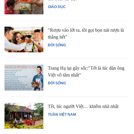
GIÁO DỤC
"Rượu vào lời ra, tôi gọi bọn nát rượu là
thằng hết"
ĐỜI SỐNG
Trang Hạ lại gây sốc:"Tết là lúc đàn ông
Việt vô tâm nhất”
ĐỜI SỐNG
Tết, lúc người Việt… khiếm nhã nhất
TUẦN VIỆT NAM