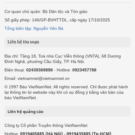
Cơ quan chủ quản: Bộ Dân tộc và Tôn giáo
Số giấy phép: 146/GP-BVHTTDL, cấp ngày 17/10/2025
Tổng biên tập: Nguyễn Văn Bá
Liên hệ tòa soạn
Địa chỉ: Tầng 18, Toà nhà Cục Viễn thông (VNTA), 68 Dương
Đình Nghệ, phường Cầu Giấy, TP. Hà Nội.
Điện thoại:
02439369898
- Hotline:
0923457788
Email: vietnamnet@vietnamnet.vn
© 1997 Báo VietNamNet. All rights reserved. Chỉ được phát hành
lại thông tin từ website này khi có sự đồng ý bằng văn bản của
báo VietNamNet.
Liên hệ quảng cáo
Công ty Cổ phần Truyền thông VietNamNet
0919405885 (Hà Nội)
0919435885 (Tp.HCM)
Hotline:
-