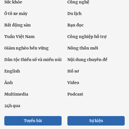
Sức khỏe
Công nghệ
Ô tô xe máy
Du lịch
Bất động sản
Bạn đọc
Tuần Việt Nam
Công nghiệp hỗ trợ
Giảm nghèo bền vững
Nông thôn mới
Dân tộc thiểu số và miền núi
Nội dung chuyên đề
English
Hồ sơ
Ảnh
Video
Multimedia
Podcast
24h qua
Tuyến bài
Sự kiện