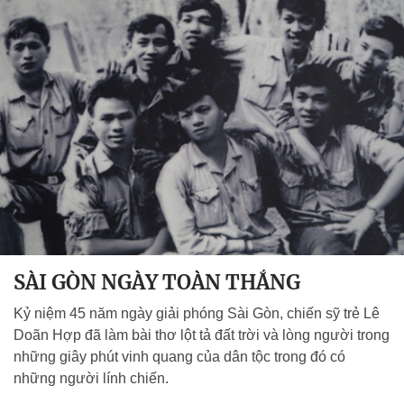
SÀI GÒN NGÀY TOÀN THẮNG
Kỷ niệm 45 năm ngày giải phóng Sài Gòn, chiến sỹ trẻ Lê
Doãn Hợp đã làm bài thơ lột tả đất trời và lòng người trong
những giây phút vinh quang của dân tộc trong đó có
những người lính chiến.