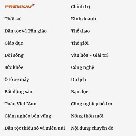
Chính trị
Thời sự
Kinh doanh
Dân tộc và Tôn giáo
Thể thao
Giáo dục
Thế giới
Đời sống
Văn hóa - Giải trí
Sức khỏe
Công nghệ
Ô tô xe máy
Du lịch
Bất động sản
Bạn đọc
Tuần Việt Nam
Công nghiệp hỗ trợ
Giảm nghèo bền vững
Nông thôn mới
Dân tộc thiểu số và miền núi
Nội dung chuyên đề