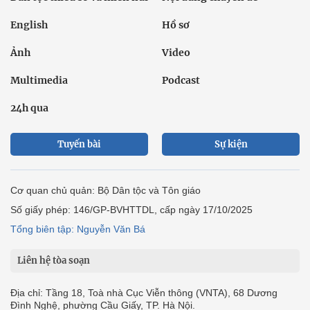
English
Hồ sơ
Ảnh
Video
Multimedia
Podcast
24h qua
Tuyến bài
Sự kiện
Cơ quan chủ quản: Bộ Dân tộc và Tôn giáo
Số giấy phép: 146/GP-BVHTTDL, cấp ngày 17/10/2025
Tổng biên tập: Nguyễn Văn Bá
Liên hệ tòa soạn
Địa chỉ: Tầng 18, Toà nhà Cục Viễn thông (VNTA), 68 Dương
Đình Nghệ, phường Cầu Giấy, TP. Hà Nội.