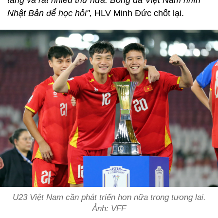
tầng và rất nhiều thứ nữa. Bóng đá Việt Nam nhìn
Nhật Bản để học hỏi",
HLV Minh Đức chốt lại.
U23 Việt Nam cần phát triển hơn nữa trong tương lai.
Ảnh: VFF