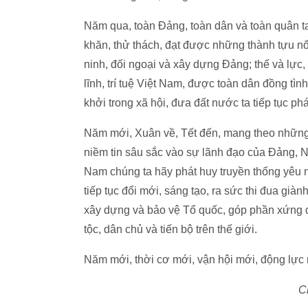
Năm qua, toàn Đảng, toàn dân và toàn quân ta
khăn, thử thách, đạt được những thành tựu nổi 
ninh, đối ngoại và xây dựng Đảng; thế và lực,
lĩnh, trí tuệ Việt Nam, được toàn dân đồng tìn
khởi trong xã hội, đưa đất nước ta tiếp tục phá
Năm mới, Xuân về, Tết đến, mang theo những đ
niềm tin sâu sắc vào sự lãnh đạo của Đảng, N
Nam chúng ta hãy phát huy truyền thống yêu n
tiếp tục đổi mới, sáng tạo, ra sức thi đua gi
xây dựng và bảo vệ Tổ quốc, góp phần xứng đ
tộc, dân chủ và tiến bộ trên thế giới.
Năm mới, thời cơ mới, vận hội mới, động lực 
Ch