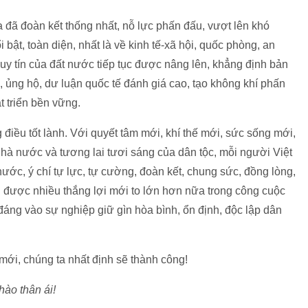
 đã đoàn kết thống nhất, nỗ lực phấn đấu, vượt lên khó
bật, toàn diện, nhất là về kinh tế-xã hội, quốc phòng, an
 uy tín của đất nước tiếp tục được nâng lên, khẳng định bản
h, ủng hộ, dư luận quốc tế đánh giá cao, tạo không khí phấn
t triển bền vững.
iều tốt lành. Với quyết tâm mới, khí thế mới, sức sống mới,
hà nước và tương lai tươi sáng của dân tộc, mỗi người Việt
ước, ý chí tự lực, tự cường, đoàn kết, chung sức, đồng lòng,
ành được nhiều thắng lợi mới to lớn hơn nữa trong công cuộc
áng vào sự nghiệp giữ gìn hòa bình, ổn định, độc lập dân
mới, chúng ta nhất định sẽ thành công!
ào thân ái!