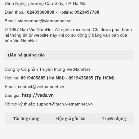
Đình Nghệ, phường Cầu Giấy, TP. Hà Nội.
Điện thoại:
02439369898
- Hotline:
0923457788
Email: vietnamnet@vietnamnet.vn
© 1997 Báo VietNamNet. All rights reserved. Chỉ được phát hành
lại thông tin từ website này khi có sự đồng ý bằng văn bản của
báo VietNamNet.
Liên hệ quảng cáo
Công ty Cổ phần Truyền thông VietNamNet
0919405885 (Hà Nội)
0919435885 (Tp.HCM)
Hotline:
-
Email: contact@vietnamnet.vn
http://vads.vn
Báo giá:
Hỗ trợ kỹ thuật: support@tech.vietnamnet.vn
Tải ứng dụng
Độc giả gửi bài
Tuyển dụng