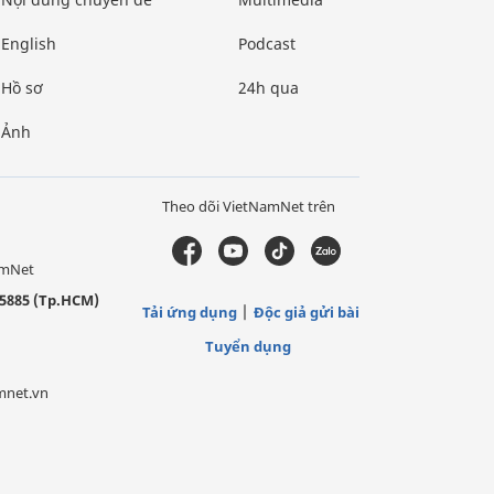
English
Podcast
Hồ sơ
24h qua
Ảnh
Theo dõi VietNamNet trên
amNet
5885 (Tp.HCM)
Tải ứng dụng
Độc giả gửi bài
Tuyển dụng
mnet.vn