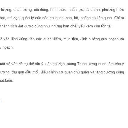
ố lượng, chất lượng, nội dung, hình thức, nhân lực, tài chính, phương thức
ạo, chỉ đạo, quản lý của các cơ quan, ban, bộ, ngành có liên quan. Chỉ ra
thành tích đạt được cũng như những hạn chế, yếu kém còn tồn tại.
 đó xác định đúng đắn các quan điểm, mục tiêu, định hướng quy hoạch và
y hoạch.
một số vấn đề cụ thể xin ý kiến chỉ đạo, mong Trung ương quan tâm cho ý
t lượng, thu gọn đầu mối, điều chỉnh cơ quan chủ quản và tăng cường công
hát biểu.
í