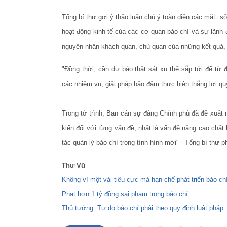
Tổng bí thư gợi ý thảo luận chú ý toàn diện các mặt: s
hoạt động kinh tế của các cơ quan báo chí và sự lãnh đ
nguyên nhân khách quan, chủ quan của những kết quả, 
"Đồng thời, cần dự báo thật sát xu thế sắp tới để từ
các nhiệm vụ, giải pháp bảo đảm thực hiện thắng lợi qu
Trong tờ trình, Ban cán sự đảng Chính phủ đã đề xuất 
kiến đối với từng vấn đề, nhất là vấn đề nâng cao chấ
tác quản lý báo chí trong tình hình mới" - Tổng bí thư p
Thư Vũ
Không vì một vài tiêu cực mà hạn chế phát triển báo ch
Phạt hơn 1 tỷ đồng sai phạm trong báo chí
Thủ tướng: Tự do báo chí phải theo quy định luật pháp