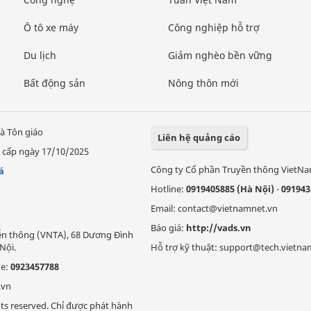
Ô tô xe máy
Công nghiệp hỗ trợ
Du lịch
Giảm nghèo bền vững
Bất động sản
Nông thôn mới
à Tôn giáo
Liên hệ quảng cáo
 cấp ngày 17/10/2025
Công ty Cổ phần Truyền thông VietN
á
Hotline:
0919405885 (Hà Nội)
-
091943
Email: contact@vietnamnet.vn
Báo giá:
http://vads.vn
Viễn thông (VNTA), 68 Dương Đình
Nội.
Hỗ trợ kỹ thuật: support@tech.vietna
ne:
0923457788
.vn
ts reserved. Chỉ được phát hành