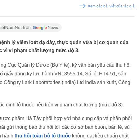
Xem các bài viết của tác giả
bệnh lý viêm loét dạ dày, thực quản vừa bị cơ quan của
c vì vi phạm chất lượng mức độ 3.
g Cục Quản lý Dược (Bộ Y tế), ký văn bản yêu cầu thu hồi
số giấy đăng ký lưu hành VN18555-14, Số lô: HT4-51, sản
Công ty Lark Laboratories (India) Ltd India sản xuất, Công
ác định lô thuốc nêu trên vi phạm chất lượng (mức độ 3).
Dược phẩm Hà Tây phối hợp với nhà cung cấp và phân phối
hải gửi thông báo thu hồi tới các cơ sở bán buôn, bán lẻ, sử
ến hành
thu hồi toàn bộ lô thuốc
không đạt tiêu chuẩn chất