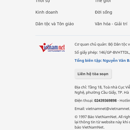
Thời sự
Thế giới
Kinh doanh
Đời sống
Dân tộc và Tôn giáo
Văn hóa - Giải trí
Cơ quan chủ quản: Bộ Dân tộc v
Số giấy phép: 146/GP-BVHTTDL,
Tổng biên tập: Nguyễn Văn B
Liên hệ tòa soạn
Địa chỉ: Tầng 18, Toà nhà Cục 
Nghệ, phường Cầu Giấy, TP. Hà 
Điện thoại:
02439369898
- Hotli
Email: vietnamnet@vietnamnet
© 1997 Báo VietNamNet. All righ
lại thông tin từ website này kh
báo VietNamNet.