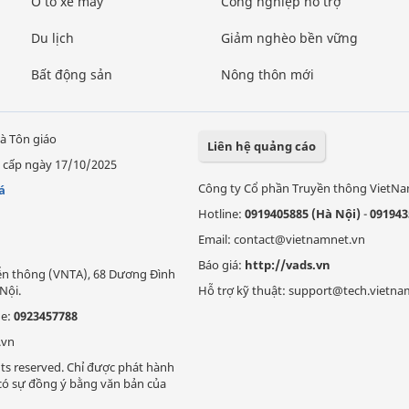
Ô tô xe máy
Công nghiệp hỗ trợ
Du lịch
Giảm nghèo bền vững
Bất động sản
Nông thôn mới
à Tôn giáo
Liên hệ quảng cáo
 cấp ngày 17/10/2025
Công ty Cổ phần Truyền thông VietN
á
Hotline:
0919405885 (Hà Nội)
-
091943
Email: contact@vietnamnet.vn
Báo giá:
http://vads.vn
Viễn thông (VNTA), 68 Dương Đình
Nội.
Hỗ trợ kỹ thuật: support@tech.vietna
ne:
0923457788
.vn
ts reserved. Chỉ được phát hành
i có sự đồng ý bằng văn bản của