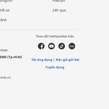
English
Podcast
Hồ sơ
24h qua
Ảnh
Theo dõi VietNamNet trên
amNet
5885 (Tp.HCM)
Tải ứng dụng
Độc giả gửi bài
Tuyển dụng
mnet.vn