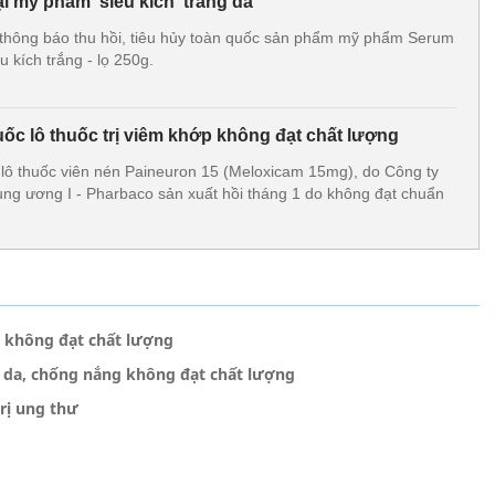
ại mỹ phẩm 'siêu kích' trắng da
thông báo thu hồi, tiêu hủy toàn quốc sản phẩm mỹ phẩm Serum
u kích trắng - lọ 250g.
ốc lô thuốc trị viêm khớp không đạt chất lượng
 lô thuốc viên nén Paineuron 15 (Meloxicam 15mg), do Công ty
rung ương I - Pharbaco sản xuất hồi tháng 1 do không đạt chuẩn
i không đạt chất lượng
 da, chống nắng không đạt chất lượng
trị ung thư