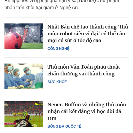
Philippines vì bị phạt quá hạn visa; Bắt được nữ phạm
nhân trốn khỏi trại giam ở Nghệ An
Nhật Bản chế tạo thành công 'thủ
môn robot siêu vĩ đại' có thể cản
mọi cú sút ở tốc độ cao
CÔNG NGHỆ
Thủ môn Văn Toản phẫu thuật
chấn thương vai thành công
SỨC KHỎE
Neuer, Buffon và những thủ môn
nhận cái kết đắng vì học đòi đá
11m
BÓNG ĐÁ QUỐC TẾ