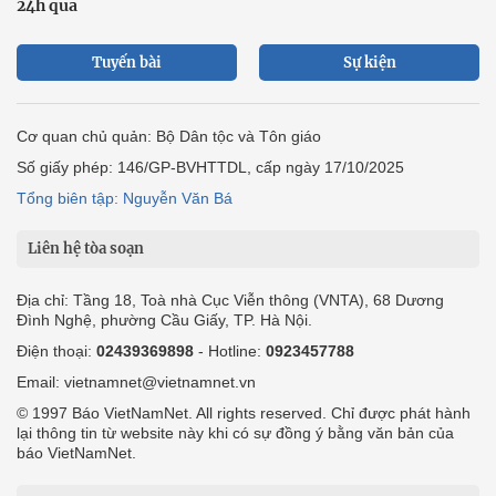
24h qua
Tuyến bài
Sự kiện
Cơ quan chủ quản: Bộ Dân tộc và Tôn giáo
Số giấy phép: 146/GP-BVHTTDL, cấp ngày 17/10/2025
Tổng biên tập: Nguyễn Văn Bá
Liên hệ tòa soạn
Địa chỉ: Tầng 18, Toà nhà Cục Viễn thông (VNTA), 68 Dương
Đình Nghệ, phường Cầu Giấy, TP. Hà Nội.
Điện thoại:
02439369898
- Hotline:
0923457788
Email: vietnamnet@vietnamnet.vn
© 1997 Báo VietNamNet. All rights reserved. Chỉ được phát hành
lại thông tin từ website này khi có sự đồng ý bằng văn bản của
báo VietNamNet.