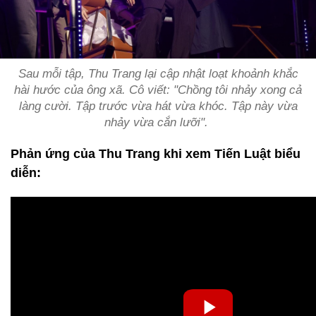
Sau mỗi tập, Thu Trang lại cập nhật loạt khoảnh khắc
hài hước của ông xã. Cô viết: "Chồng tôi nhảy xong cả
làng cười. Tập trước vừa hát vừa khóc. Tập này vừa
nhảy vừa cắn lưỡi".
Phản ứng của Thu Trang khi xem Tiến Luật biểu
diễn: