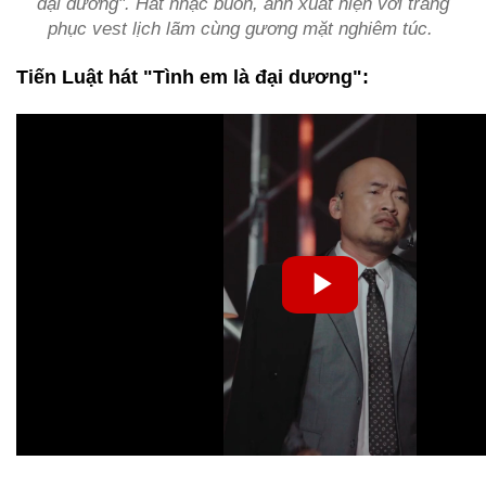
đại dương". Hát nhạc buồn, anh xuất hiện với trang
phục vest lịch lãm cùng gương mặt nghiêm túc.
Tiến Luật hát "Tình em là đại dương":