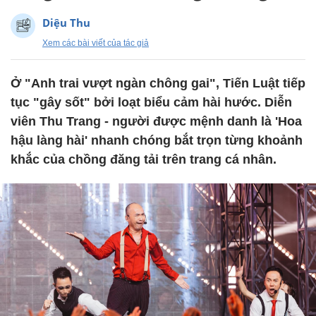
Diệu Thu
Xem các bài viết của tác giả
Ở "Anh trai vượt ngàn chông gai", Tiến Luật tiếp
tục "gây sốt" bởi loạt biểu cảm hài hước. Diễn
viên Thu Trang - người được mệnh danh là 'Hoa
hậu làng hài' nhanh chóng bắt trọn từng khoảnh
khắc của chồng đăng tải trên trang cá nhân.