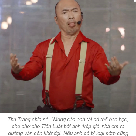
Thu Trang chia sẻ: "Mong các anh tài có thể bao bọc,
che chở cho Tiến Luật bởi anh 'kép già' nhà em ra
đường vẫn còn khờ dại. Nếu anh có bị loại sớm cũng