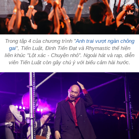
Trong tập 4 của chương trình "
Anh trai vượt ngàn chông
gai
", Tiến Luật, Đinh Tiến Đạt và Rhymastic thể hiện
liên khúc "Lột xác - Chuyện nhỏ". Ngoài hát và rap, diễn
viên Tiến Luật còn gây chú ý với biểu cảm hài hước.