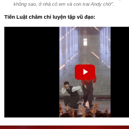
không sao, ở nhà có em và con trai Andy chờ".
Tiến Luật chăm chỉ luyện tập vũ đạo: