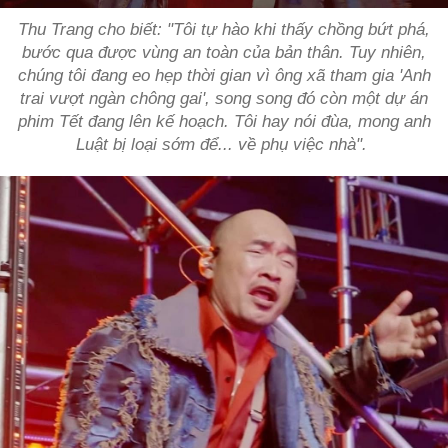
Thu Trang cho biết: "Tôi tự hào khi thấy chồng bứt phá,
bước qua được vùng an toàn của bản thân. Tuy nhiên,
chúng tôi đang eo hẹp thời gian vì ông xã tham gia 'Anh
trai vượt ngàn chông gai', song song đó còn một dự án
phim Tết đang lên kế hoạch. Tôi hay nói đùa, mong anh
Luật bị loại sớm để... về phụ việc nhà".