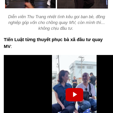
Diễn viên Thu Trang nhiệt tình kêu gọi bạn bè, đồng
nghiệp góp vốn cho chồng quay MV, còn mình thì...
không chịu đầu tư.
Tiến Luật từng thuyết phục bà xã đầu tư quay
MV
: