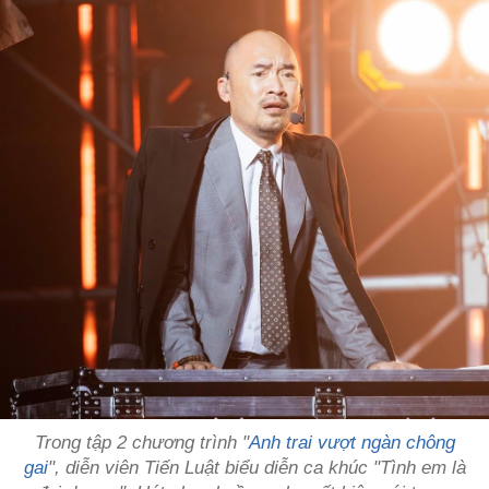
Trong tập 2 chương trình "
Anh trai vượt ngàn chông
gai
", diễn viên Tiến Luật biểu diễn ca khúc "Tình em là