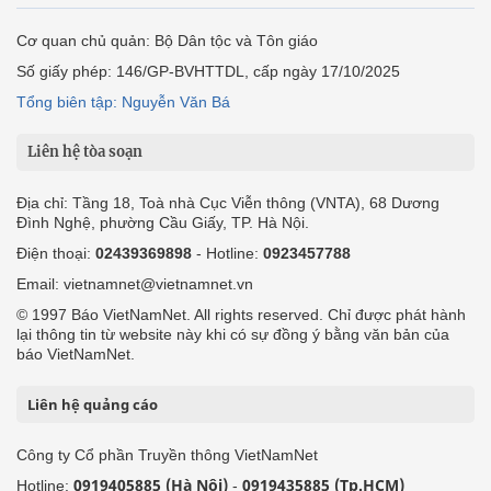
Cơ quan chủ quản: Bộ Dân tộc và Tôn giáo
Số giấy phép: 146/GP-BVHTTDL, cấp ngày 17/10/2025
Tổng biên tập: Nguyễn Văn Bá
Liên hệ tòa soạn
Địa chỉ: Tầng 18, Toà nhà Cục Viễn thông (VNTA), 68 Dương
Đình Nghệ, phường Cầu Giấy, TP. Hà Nội.
Điện thoại:
02439369898
- Hotline:
0923457788
Email: vietnamnet@vietnamnet.vn
© 1997 Báo VietNamNet. All rights reserved. Chỉ được phát hành
lại thông tin từ website này khi có sự đồng ý bằng văn bản của
báo VietNamNet.
Liên hệ quảng cáo
Công ty Cổ phần Truyền thông VietNamNet
0919405885 (Hà Nội)
0919435885 (Tp.HCM)
Hotline:
-