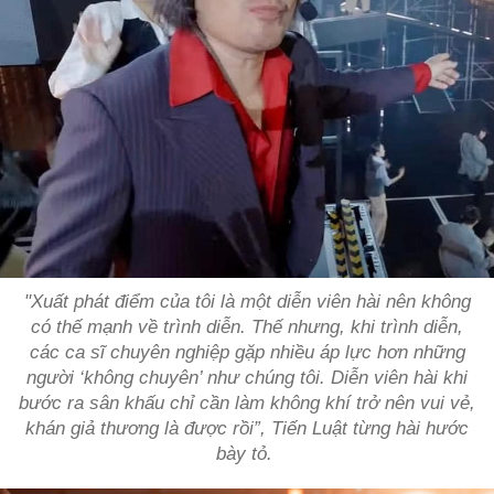
"Xuất phát điểm của tôi là một diễn viên hài nên không
có thế mạnh về trình diễn. Thế nhưng, khi trình diễn,
các ca sĩ chuyên nghiệp gặp nhiều áp lực hơn những
người ‘không chuyên’ như chúng tôi. Diễn viên hài khi
bước ra sân khấu chỉ cần làm không khí trở nên vui vẻ,
khán giả thương là được rồi”, Tiến Luật từng hài hước
bày tỏ.