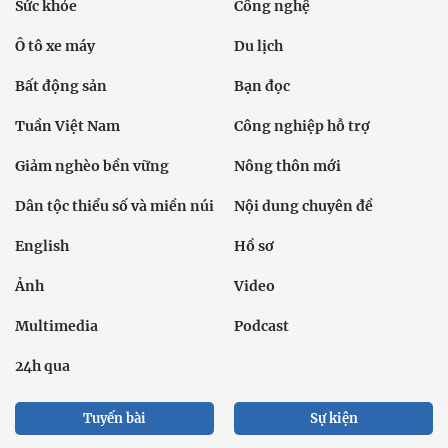
Sức khỏe
Công nghệ
Ô tô xe máy
Du lịch
Bất động sản
Bạn đọc
Tuần Việt Nam
Công nghiệp hỗ trợ
Giảm nghèo bền vững
Nông thôn mới
Dân tộc thiểu số và miền núi
Nội dung chuyên đề
English
Hồ sơ
Ảnh
Video
Multimedia
Podcast
24h qua
Tuyến bài
Sự kiện