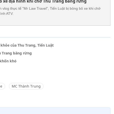
pô xe địa hình khi chở Thu Trang băng rừng
 vlog thực tế "Mr Law Travel", Tiến Luật bị bỏng bô xe khi chở
ình ATV.
 khỏe của Thu Trang, Tiến Luật
hu Trang băng rừng
 khốn khó
le
MC Thành Trung