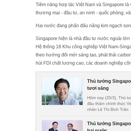
Tiềm năng hợp tác Việt Nam và Singapore là v
thương mại - đầu tư, an ninh - quốc phòng, vă
Hai nước đang phấn đấu nâng kim ngạch son
Singapore hiện là nhà đầu tư nước ngoài lớn 
Hệ thống 18 Khu công nghiệp Việt Nam-Singap
theo hướng đổi mới sáng tạo, phát thải carbon
hút FDI chất lượng cao, các doanh nghiệp cô
Thủ tướng Singapor
tươi sáng
Hôm nay (25/3), Thủ t
đầu thăm chính thức V
nhân Lê Thị Bích Trân.
Thủ tướng Singapor
hai nước