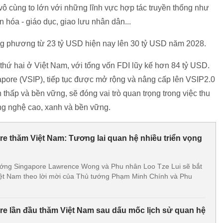
ô cùng to lớn với những lĩnh vực hợp tác truyền thống như
n hóa - giáo dục, giao lưu nhân dân...
g phương từ 23 tỷ USD hiện nay lên 30 tỷ USD năm 2028.
thứ hai ở Việt Nam, với tổng vốn FDI lũy kế hơn 84 tỷ USD.
ore (VSIP), tiếp tục được mở rộng và nâng cấp lên VSIP2.0
 thấp và bền vững, sẽ đóng vai trò quan trọng trong việc thu
ng nghệ cao, xanh và bền vững.
e thăm Việt Nam: Tương lai quan hệ nhiều triển vọng
ướng Singapore Lawrence Wong và Phu nhân Loo Tze Lui sẽ bắt
iệt Nam theo lời mời của Thủ tướng Phạm Minh Chính và Phu
e lần đầu thăm Việt Nam sau dấu mốc lịch sử quan hệ