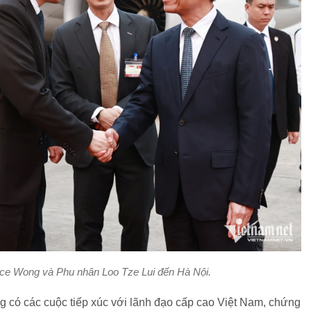
e Wong và Phu nhân Loo Tze Lui đến Hà Nội.
có các cuộc tiếp xúc với lãnh đạo cấp cao Việt Nam, chứng