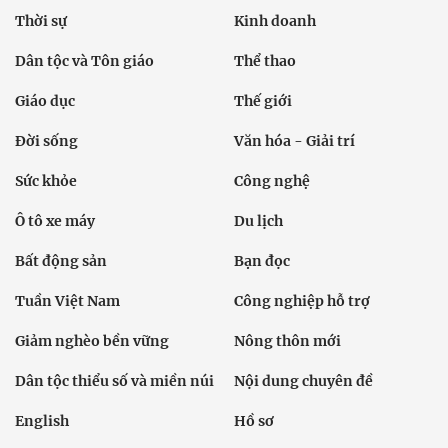
Thời sự
Kinh doanh
Dân tộc và Tôn giáo
Thể thao
Giáo dục
Thế giới
Đời sống
Văn hóa - Giải trí
Sức khỏe
Công nghệ
Ô tô xe máy
Du lịch
Bất động sản
Bạn đọc
Tuần Việt Nam
Công nghiệp hỗ trợ
Giảm nghèo bền vững
Nông thôn mới
Dân tộc thiểu số và miền núi
Nội dung chuyên đề
English
Hồ sơ