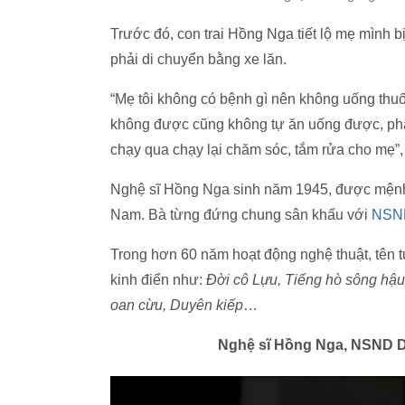
Trước đó, con trai Hồng Nga tiết lộ mẹ mình 
phải di chuyển bằng xe lăn.
“Mẹ tôi không có bệnh gì nên không uống thuố
không được cũng không tự ăn uống được, phải
chạy qua chạy lại chăm sóc, tắm rửa cho mẹ”, c
Nghệ sĩ Hồng Nga sinh năm 1945, được mệnh 
Nam. Bà từng đứng chung sân khấu với
NSND
Trong hơn 60 năm hoạt động nghệ thuật, tên 
kinh điển như:
Đời cô Lựu, Tiếng hò sông hậu,
oan cừu, Duyên kiếp
…
Nghệ sĩ Hồng Nga, NSND D