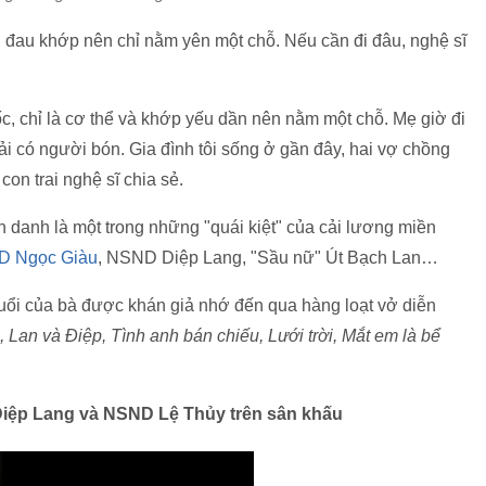
bị đau khớp nên chỉ nằm yên một chỗ. Nếu cần đi đâu, nghệ sĩ
c, chỉ là cơ thể và khớp yếu dần nên nằm một chỗ. Mẹ giờ đi
 có người bón. Gia đình tôi sống ở gần đây, hai vợ chồng
on trai nghệ sĩ chia sẻ.
danh là một trong những "quái kiệt" của cải lương miền
 Ngọc Giàu
, NSND Diệp Lang, "Sầu nữ" Út Bạch Lan…
tuổi của bà được khán giả nhớ đến qua hàng loạt vở diễn
 Lan và Điệp, Tình anh bán chiếu, Lưới trời, Mắt em là bể
iệp Lang và NSND Lệ Thủy trên sân khấu