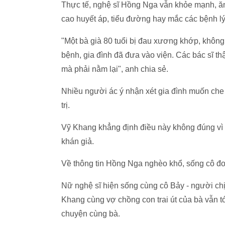
Thực tế, nghệ sĩ Hồng Nga vẫn khỏe mạnh, ăn
cao huyết áp, tiểu đường hay mắc các bệnh lý l
"Một bà già 80 tuổi bị đau xương khớp, không
bệnh, gia đình đã đưa vào viện. Các bác sĩ th
mà phải nằm lại", anh chia sẻ.
Nhiều người ác ý nhận xét gia đình muốn che
trị.
Vỹ Khang khẳng định điều này không đúng vì 
khán giả.
Về thông tin Hồng Nga nghèo khổ, sống cô đơ
Nữ nghệ sĩ hiện sống cùng cô Bảy - người ch
Khang cùng vợ chồng con trai út của bà vẫn tới
chuyện cùng bà.