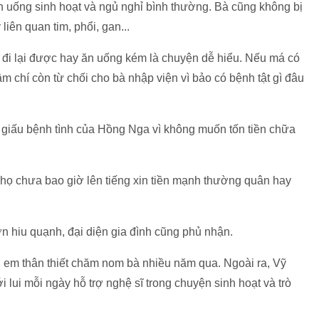
 uống sinh hoạt và ngủ nghỉ bình thường. Bà cũng không bị
iên quan tim, phổi, gan...
 đi lại được hay ăn uống kém là chuyện dễ hiểu. Nếu má có
ậm chí còn từ chối cho bà nhập viện vì bảo có bệnh tật gì đâu
 giấu bệnh tình của Hồng Nga vì không muốn tốn tiền chữa
họ chưa bao giờ lên tiếng xin tiền mạnh thường quân hay
n hiu quạnh, đại diện gia đình cũng phủ nhận.
ị em thân thiết chăm nom bà nhiều năm qua. Ngoài ra, Vỹ
 lui mỗi ngày hỗ trợ nghệ sĩ trong chuyện sinh hoạt và trò