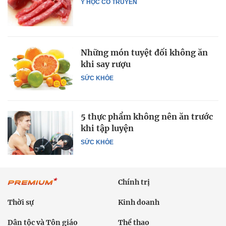
Y HỌC CỔ TRUYỀN
Những món tuyệt đối không ăn
khi say rượu
SỨC KHỎE
5 thực phẩm không nên ăn trước
khi tập luyện
SỨC KHỎE
Chính trị
Thời sự
Kinh doanh
Dân tộc và Tôn giáo
Thể thao