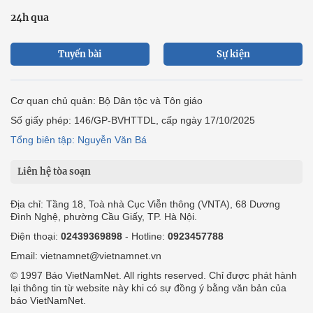
24h qua
Tuyến bài
Sự kiện
Cơ quan chủ quản: Bộ Dân tộc và Tôn giáo
Số giấy phép: 146/GP-BVHTTDL, cấp ngày 17/10/2025
Tổng biên tập: Nguyễn Văn Bá
Liên hệ tòa soạn
Địa chỉ: Tầng 18, Toà nhà Cục Viễn thông (VNTA), 68 Dương
Đình Nghệ, phường Cầu Giấy, TP. Hà Nội.
Điện thoại:
02439369898
- Hotline:
0923457788
Email: vietnamnet@vietnamnet.vn
© 1997 Báo VietNamNet. All rights reserved. Chỉ được phát hành
lại thông tin từ website này khi có sự đồng ý bằng văn bản của
báo VietNamNet.