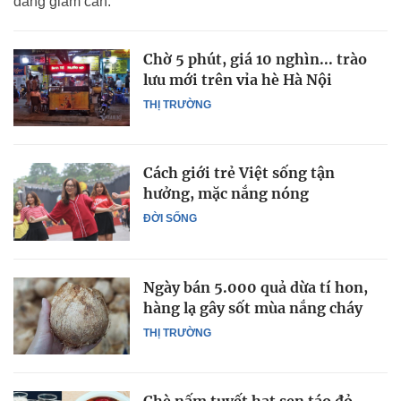
đang giảm cân.
Chờ 5 phút, giá 10 nghìn... trào
lưu mới trên vỉa hè Hà Nội
THỊ TRƯỜNG
Cách giới trẻ Việt sống tận
hưởng, mặc nắng nóng
ĐỜI SỐNG
Ngày bán 5.000 quả dừa tí hon,
hàng lạ gây sốt mùa nắng cháy
THỊ TRƯỜNG