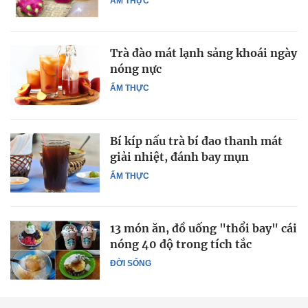
ẨM THỰC
Trà đào mát lạnh sảng khoái ngày
nóng nực
ẨM THỰC
Bí kíp nấu trà bí đao thanh mát
giải nhiệt, đánh bay mụn
ẨM THỰC
13 món ăn, đồ uống "thổi bay" cái
nóng 40 độ trong tích tắc
ĐỜI SỐNG