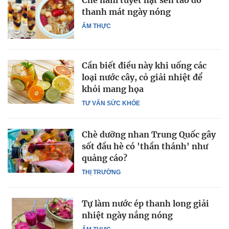
Chè nấm tuyết hạt sen táo đỏ
thanh mát ngày nóng
ẨM THỰC
Cần biết điều này khi uống các
loại nước cây, cỏ giải nhiệt để
khỏi mang họa
TƯ VẤN SỨC KHỎE
Chè dưỡng nhan Trung Quốc gây
sốt đầu hè có 'thần thánh' như
quảng cáo?
THỊ TRƯỜNG
Tự làm nước ép thanh long giải
nhiệt ngày nắng nóng