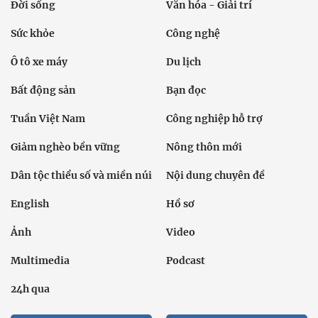
Đời sống
Văn hóa - Giải trí
Sức khỏe
Công nghệ
Ô tô xe máy
Du lịch
Bất động sản
Bạn đọc
Tuần Việt Nam
Công nghiệp hỗ trợ
Giảm nghèo bền vững
Nông thôn mới
Dân tộc thiểu số và miền núi
Nội dung chuyên đề
English
Hồ sơ
Ảnh
Video
Multimedia
Podcast
24h qua