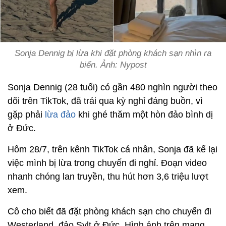
Sonja Dennig bị lừa khi đặt phòng khách sạn nhìn ra
biển. Ảnh: Nypost
Sonja Dennig (28 tuổi) có gần 480 nghìn người theo
dõi trên TikTok, đã trải qua kỳ nghỉ đáng buồn, vì
gặp phải
lừa đảo
khi ghé thăm một hòn đảo bình dị
ở Đức.
Hôm 28/7, trên kênh TikTok cá nhân, Sonja đã kể lại
việc mình bị lừa trong chuyến đi nghỉ. Đoạn video
nhanh chóng lan truyền, thu hút hơn 3,6 triệu lượt
xem.
Cô cho biết đã đặt phòng khách sạn cho chuyến đi
Westerland, đảo Sylt ở Đức. Hình ảnh trên mạng