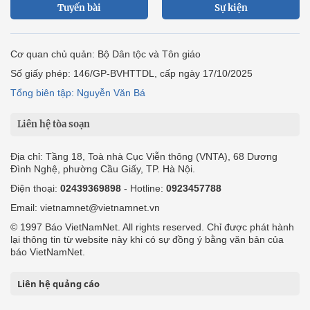
Tuyến bài
Sự kiện
Cơ quan chủ quản: Bộ Dân tộc và Tôn giáo
Số giấy phép: 146/GP-BVHTTDL, cấp ngày 17/10/2025
Tổng biên tập: Nguyễn Văn Bá
Liên hệ tòa soạn
Địa chỉ: Tầng 18, Toà nhà Cục Viễn thông (VNTA), 68 Dương
Đình Nghệ, phường Cầu Giấy, TP. Hà Nội.
Điện thoại:
02439369898
- Hotline:
0923457788
Email: vietnamnet@vietnamnet.vn
© 1997 Báo VietNamNet. All rights reserved. Chỉ được phát hành
lại thông tin từ website này khi có sự đồng ý bằng văn bản của
báo VietNamNet.
Liên hệ quảng cáo