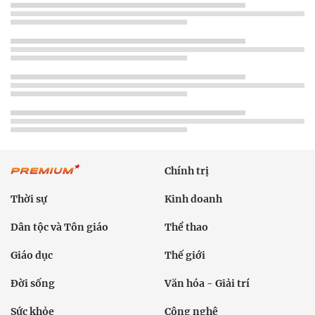
Chính trị
Thời sự
Kinh doanh
Dân tộc và Tôn giáo
Thể thao
Giáo dục
Thế giới
Đời sống
Văn hóa - Giải trí
Sức khỏe
Công nghệ