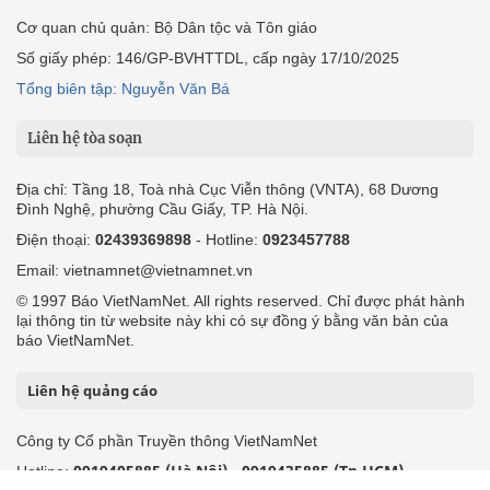
Cơ quan chủ quản: Bộ Dân tộc và Tôn giáo
Số giấy phép: 146/GP-BVHTTDL, cấp ngày 17/10/2025
Tổng biên tập: Nguyễn Văn Bá
Liên hệ tòa soạn
Địa chỉ: Tầng 18, Toà nhà Cục Viễn thông (VNTA), 68 Dương
Đình Nghệ, phường Cầu Giấy, TP. Hà Nội.
Điện thoại:
02439369898
- Hotline:
0923457788
Email: vietnamnet@vietnamnet.vn
© 1997 Báo VietNamNet. All rights reserved. Chỉ được phát hành
lại thông tin từ website này khi có sự đồng ý bằng văn bản của
báo VietNamNet.
Liên hệ quảng cáo
Công ty Cổ phần Truyền thông VietNamNet
0919405885 (Hà Nội)
0919435885 (Tp.HCM)
Hotline:
-