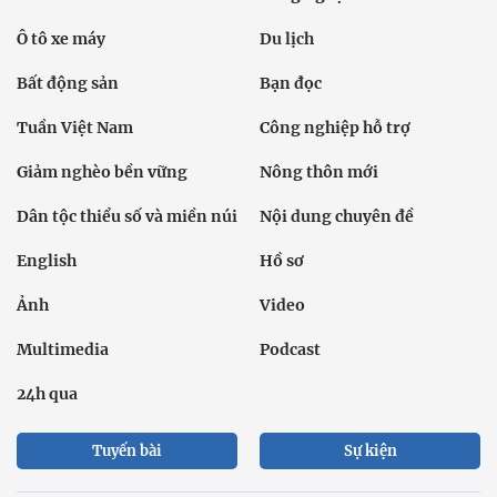
Ô tô xe máy
Du lịch
Bất động sản
Bạn đọc
Tuần Việt Nam
Công nghiệp hỗ trợ
Giảm nghèo bền vững
Nông thôn mới
Dân tộc thiểu số và miền núi
Nội dung chuyên đề
English
Hồ sơ
Ảnh
Video
Multimedia
Podcast
24h qua
Tuyến bài
Sự kiện