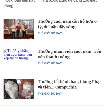
một khoản tiền hậu hĩnh là 6.000 Euro (khoảng 156 triệu
đồng).
Thưởng cuối năm căn hộ hơn 6
tỷ, dư luận dậy sóng
THẾ GIỚI ĐÓ ĐÂY
Thưởng nhân viên cuối năm, tiền
xếp thành tường
THẾ GIỚI ĐÓ ĐÂY
Thưởng tết bánh bao, tượng Phật
và tiền... Campuchia
THẾ GIỚI ĐÓ ĐÂY