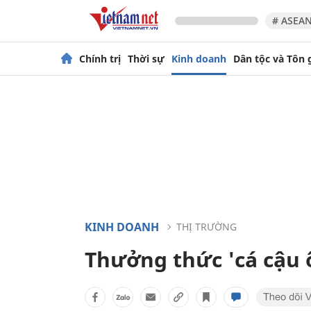
# ASEAN
Chính trị
Thời sự
Kinh doanh
Dân tộc và Tôn 
KINH DOANH
THỊ TRƯỜNG
Thưởng thức 'cá cậu 