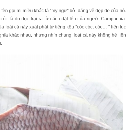
ó tên gọi mĩ miều khác là “mỹ ngư” bởi dáng vẻ đẹp đẽ của nó.
 cóc là do đọc trại ra từ cách đặt tên của người Campuchia.
a loài cá này xuất phát từ tiếng kêu “cóc cóc, cóc… ” liên tục
nghĩa khác nhau, nhưng nhìn chung, loài cá này không hề liên
.