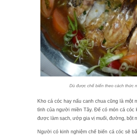
Dù được chế biến theo cách thức 
Kho cá cóc hay nấu canh chua cũng là một 
tình của người miền Tây. Để có món cá cóc k
được làm sạch, ướp gia vị muối, đường, bột ng
Người có kinh nghiệm chế biến cá cóc sẽ b