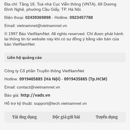
Địa chỉ: Tầng 18, Toà nhà Cục Viễn thông (VNTA), 68 Dương
Đình Nghệ, phường Cầu Giấy, TP. Hà Nội.
Điện thoại:
02439369898
- Hotline:
0923457788
Email: vietnamnet@vietnamnet.vn
© 1997 Báo VietNamNet. All rights reserved. Chỉ được phát hành
lại thông tin từ website này khi có sự đồng ý bằng văn bản của
báo VietNamNet.
Liên hệ quảng cáo
Công ty Cổ phần Truyền thông VietNamNet
0919405885 (Hà Nội)
0919435885 (Tp.HCM)
Hotline:
-
Email: contact@vietnamnet.vn
http://vads.vn
Báo giá:
Hỗ trợ kỹ thuật: support@tech.vietnamnet.vn
Tải ứng dụng
Độc giả gửi bài
Tuyển dụng