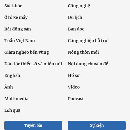
Sức khỏe
Công nghệ
Ô tô xe máy
Du lịch
Bất động sản
Bạn đọc
Tuần Việt Nam
Công nghiệp hỗ trợ
Giảm nghèo bền vững
Nông thôn mới
Dân tộc thiểu số và miền núi
Nội dung chuyên đề
English
Hồ sơ
Ảnh
Video
Multimedia
Podcast
24h qua
Tuyến bài
Sự kiện