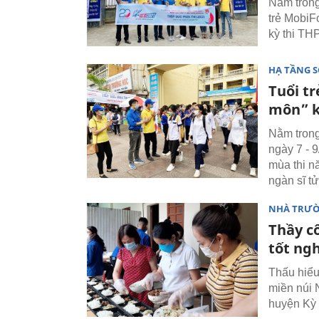
Nằm trong
trẻ MobiF
kỳ thi TH
HẠ TẦNG 
Tuổi tr
môn” k
Nằm trong
ngày 7 - 9
mùa thi n
ngàn sĩ t
NHÀ TRƯ
Thầy c
tốt ng
Thấu hiểu
miền núi 
huyện Kỳ 