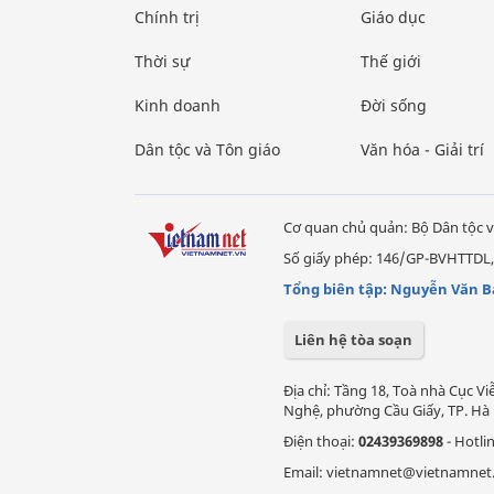
Chính trị
Giáo dục
Thời sự
Thế giới
Kinh doanh
Đời sống
Dân tộc và Tôn giáo
Văn hóa - Giải trí
Cơ quan chủ quản: Bộ Dân tộc v
Số giấy phép: 146/GP-BVHTTDL,
Tổng biên tập: Nguyễn Văn B
Liên hệ tòa soạn
Địa chỉ: Tầng 18, Toà nhà Cục 
Nghệ, phường Cầu Giấy, TP. Hà 
Điện thoại:
02439369898
- Hotli
Email: vietnamnet@vietnamnet