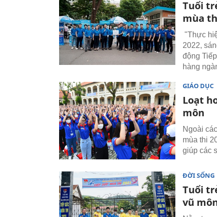
Tuổi t
mùa th
"Thực hiệ
2022, sán
động Tiếp
hàng ngàn
GIÁO DỤC
Loạt ho
môn
Ngoài các 
mùa thi 2
giúp các 
ĐỜI SỐNG
Tuổi t
vũ môn