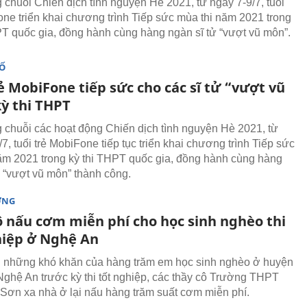
 chuỗi Chiến dịch tình nguyện Hè 2021, từ ngày 7-9/7, tuổi
one triển khai chương trình Tiếp sức mùa thi năm 2021 trong
PT quốc gia, đồng hành cùng hàng ngàn sĩ tử “vượt vũ môn”.
SỐ
ẻ MobiFone tiếp sức cho các sĩ tử “vượt vũ
ỳ thi THPT
 chuỗi các hoạt động Chiến dịch tình nguyện Hè 2021, từ
/7, tuổi trẻ MobiFone tiếp tục triển khai chương trình Tiếp sức
ăm 2021 trong kỳ thi THPT quốc gia, đồng hành cùng hàng
ử “vượt vũ môn” thành công.
ỜNG
ô nấu cơm miễn phí cho học sinh nghèo thi
hiệp ở Nghệ An
 những khó khăn của hàng trăm em học sinh nghèo ở huyện
Nghệ An trước kỳ thi tốt nghiệp, các thầy cô Trường THPT
Sơn xa nhà ở lại nấu hàng trăm suất cơm miễn phí.