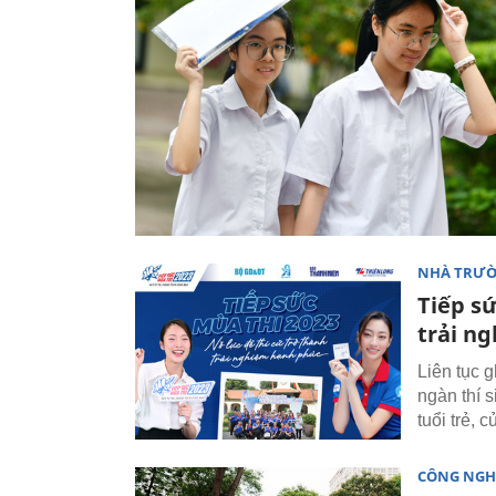
NHÀ TRƯ
Tiếp sứ
trải n
Liên tục 
ngàn thí 
tuổi trẻ, 
CÔNG NGH