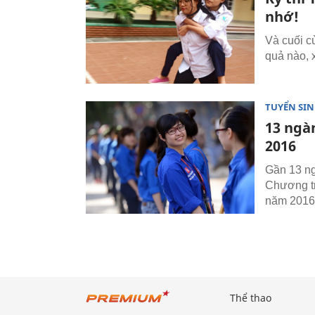
nhớ!
Và cuối c
quả nào, 
TUYỂN SI
13 ngàn
2016
Gần 13 ng
Chương tr
năm 2016
Thể thao