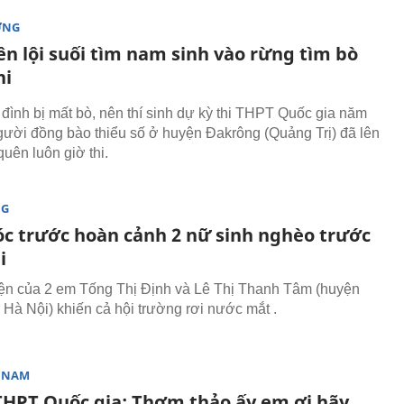
ỜNG
ên lội suối tìm nam sinh vào rừng tìm bò
hi
 đình bị mất bò, nên thí sinh dự kỳ thi THPT Quốc gia năm
gười đồng bào thiểu số ở huyện Đakrông (Quảng Trị) đã lên
quên luôn giờ thi.
NG
óc trước hoàn cảnh 2 nữ sinh nghèo trước
i
n của 2 em Tống Thị Định và Lê Thị Thanh Tâm (huyện
 Hà Nội) khiến cả hội trường rơi nước mắt .
T NAM
 THPT Quốc gia: Thơm thảo ấy em ơi hãy