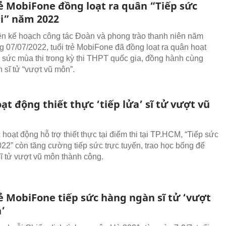
rẻ MobiFone đồng loạt ra quân “Tiếp sức
i” năm 2022
n kế hoạch công tác Đoàn và phong trào thanh niên năm
g 07/07/2022, tuổi trẻ MobiFone đã đồng loạt ra quân hoạt
 sức mùa thi trong kỳ thi THPT quốc gia, đồng hành cùng
 sĩ tử “vượt vũ môn”.
ạt động thiết thực ‘tiếp lửa’ sĩ tử vượt vũ
hoạt động hỗ trợ thiết thực tại điểm thi tại TP.HCM, “Tiếp sức
022” còn tăng cường tiếp sức trực tuyến, trao học bổng để
sĩ tử vượt vũ môn thành công.
rẻ MobiFone tiếp sức hàng ngàn sĩ tử ‘vượt
’