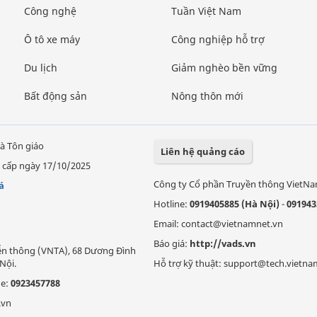
Công nghệ
Tuần Việt Nam
Ô tô xe máy
Công nghiệp hỗ trợ
Du lịch
Giảm nghèo bền vững
Bất động sản
Nông thôn mới
à Tôn giáo
Liên hệ quảng cáo
 cấp ngày 17/10/2025
Công ty Cổ phần Truyền thông VietN
á
Hotline:
0919405885 (Hà Nội)
-
091943
Email: contact@vietnamnet.vn
Báo giá:
http://vads.vn
Viễn thông (VNTA), 68 Dương Đình
Nội.
Hỗ trợ kỹ thuật: support@tech.vietna
ne:
0923457788
.vn