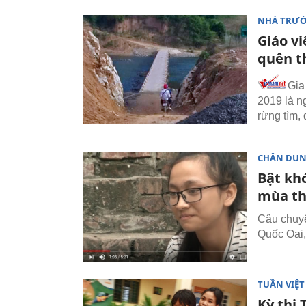
NHÀ TRƯ
Giáo vi
quên t
Gia
2019 là n
rừng tìm, 
CHÂN DU
Bật kh
mùa th
Câu chuyệ
Quốc Oai,
TUẦN VIỆ
Kỳ thi