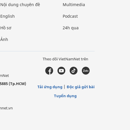
Nội dung chuyên đề
Multimedia
English
Podcast
Hồ sơ
24h qua
Ảnh
Theo dõi VietNamNet trên
amNet
5885 (Tp.HCM)
Tải ứng dụng
Độc giả gửi bài
Tuyển dụng
mnet.vn