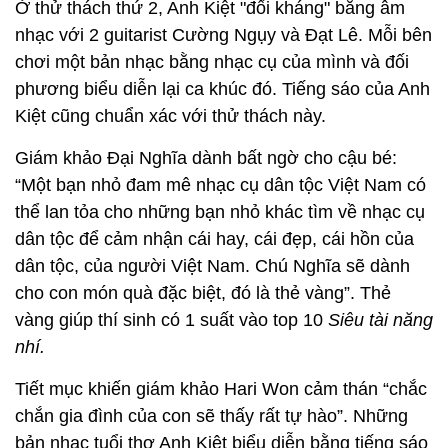
Ở thử thách thứ 2, Anh Kiệt "đối kháng" bằng âm
nhạc với 2 guitarist Cường Ngụy và Đạt Lê. Mỗi bên
chơi một bản nhạc bằng nhạc cụ của mình và đối
phương biểu diễn lại ca khúc đó. Tiếng sáo của Anh
Kiệt cũng chuẩn xác với thử thách này.
Giám khảo Đại Nghĩa dành bất ngờ cho cậu bé:
“Một bạn nhỏ đam mê nhạc cụ dân tộc Việt Nam có
thể lan tỏa cho những bạn nhỏ khác tìm về nhạc cụ
dân tộc để cảm nhận cái hay, cái đẹp, cái hồn của
dân tộc, của người Việt Nam. Chú Nghĩa sẽ dành
cho con món quà đặc biệt, đó là thẻ vàng”. Thẻ
vàng giúp thí sinh có 1 suất vào top 10
Siêu tài năng
nhí.
Tiết mục khiến giám khảo Hari Won cảm thán “chắc
chắn gia đình của con sẽ thấy rất tự hào”. Những
bản nhạc tuổi thơ Anh Kiệt biểu diễn bằng tiếng sáo