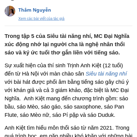
Thắm Nguyễn
Xem các bài viết của tác giả
Trong tập 5 của Siêu tài năng nhí, MC Đại Nghĩa
xúc động nhớ lại người cha là nghệ nhân thổi
sáo và ký ức tuổi thơ gắn liền với tiếng sáo.
Sự xuất hiện của thí sinh Trịnh Anh Kiệt (12 tuổi)
đến từ Hà Nội với màn chào sân
Siêu tài năng nhí
với bài hát được phối âm bằng tiếng sáo gây chú ý
với khán giả và cả 3 giám khảo, đặc biệt là MC Đại
Nghĩa. Anh Kiệt mang đến chương trình gồm: sáo
bầu, sáo Mèo, sáo gáo, sáo saxophone, sáo Pan
Flute, sáo Mèo nữ, sáo Pí pặp và sáo Duduk.
Anh Kiệt tìm hiểu môn thổi sáo từ năm 2021. Trong
quá trình học, em gặp nhiều khó khăn với những bài