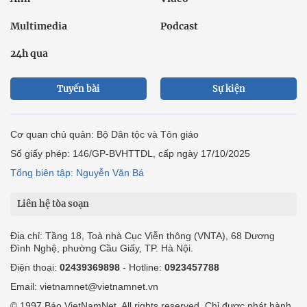
Multimedia
Podcast
24h qua
Tuyến bài
Sự kiện
Cơ quan chủ quản: Bộ Dân tộc và Tôn giáo
Số giấy phép: 146/GP-BVHTTDL, cấp ngày 17/10/2025
Tổng biên tập: Nguyễn Văn Bá
Liên hệ tòa soạn
Địa chỉ: Tầng 18, Toà nhà Cục Viễn thông (VNTA), 68 Dương
Đình Nghệ, phường Cầu Giấy, TP. Hà Nội.
Điện thoại:
02439369898
- Hotline:
0923457788
Email: vietnamnet@vietnamnet.vn
© 1997 Báo VietNamNet. All rights reserved. Chỉ được phát hành