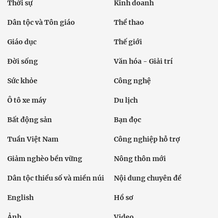
Thời sự
Kinh doanh
Dân tộc và Tôn giáo
Thể thao
Giáo dục
Thế giới
Đời sống
Văn hóa - Giải trí
Sức khỏe
Công nghệ
Ô tô xe máy
Du lịch
Bất động sản
Bạn đọc
Tuần Việt Nam
Công nghiệp hỗ trợ
Giảm nghèo bền vững
Nông thôn mới
Dân tộc thiểu số và miền núi
Nội dung chuyên đề
English
Hồ sơ
Ảnh
Video