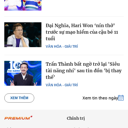
Đại Nghĩa, Hari Won ‘nín thở’
trước sự mạo hiểm của cậu bé 11
tuổi
VĂN HÓA - GIẢI TRÍ
Trấn Thành bất ngờ trở lại 'Siêu
tài năng nhí' sau tin đồn 'bị thay
thế'
VĂN HÓA - GIẢI TRÍ
Xem tin theo ngày
XEM THÊM
Chính trị