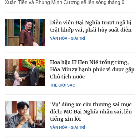
Xuân Tiền và Phùng Minh Cương sẽ lên sóng tháng 6.
Diễn viên Đại Nghĩa trượt ngã bị
trật khớp vai, phải hủy suất diễn
VĂN HÓA - GIẢI TRÍ
Hoa hậu H'Hen Niê trồng rừng,
Hòa Minzy hạnh phúc vì được gặp
Chủ tịch nước
THẾ GIỚI SAO
'Vụ' dùng xe cứu thương sai mục
đích: MC Đại Nghĩa nhận sai, lên
tiếng xin lỗi
VĂN HÓA - GIẢI TRÍ