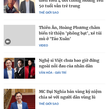
diễn viên 4 đời chồng Hoàng Yến
50 tuổi vẫn trẻ trung
THẾ GIỚI SAO
Thiên Ân, Hoàng Phương châm
biến từ thiện 'phông bạt', xé túi
mù ở 'Táo Xuân'
VIDEO
Nghệ sĩ Việt chưa bao giờ đứng
ngoài nỗi đau của nhân dân
VĂN HÓA - GIẢI TRÍ
MC Đại Nghĩa bán vàng kỷ niệm
chia sẻ với người dân vùng lũ
THẾ GIỚI SAO