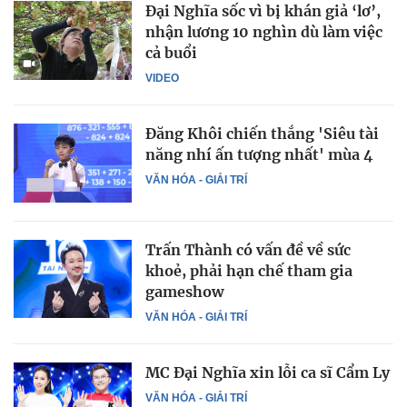
Đại Nghĩa sốc vì bị khán giả ‘lơ’,
nhận lương 10 nghìn dù làm việc
cả buổi
VIDEO
Đăng Khôi chiến thắng 'Siêu tài
năng nhí ấn tượng nhất' mùa 4
VĂN HÓA - GIẢI TRÍ
Trấn Thành có vấn đề về sức
khoẻ, phải hạn chế tham gia
gameshow
VĂN HÓA - GIẢI TRÍ
MC Đại Nghĩa xin lỗi ca sĩ Cẩm Ly
VĂN HÓA - GIẢI TRÍ