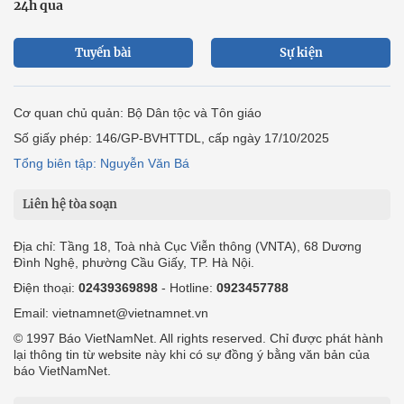
24h qua
Tuyến bài
Sự kiện
Cơ quan chủ quản: Bộ Dân tộc và Tôn giáo
Số giấy phép: 146/GP-BVHTTDL, cấp ngày 17/10/2025
Tổng biên tập: Nguyễn Văn Bá
Liên hệ tòa soạn
Địa chỉ: Tầng 18, Toà nhà Cục Viễn thông (VNTA), 68 Dương
Đình Nghệ, phường Cầu Giấy, TP. Hà Nội.
Điện thoại:
02439369898
- Hotline:
0923457788
Email: vietnamnet@vietnamnet.vn
© 1997 Báo VietNamNet. All rights reserved. Chỉ được phát hành
lại thông tin từ website này khi có sự đồng ý bằng văn bản của
báo VietNamNet.