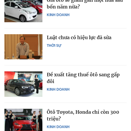
Giá ôtô sẽ giảm gần một nửa sau
bốn năm nữa?
KINH DOANH
Luật chưa có hiệu lực đã sửa
THỜI SỰ
Đề xuất tăng thuế ôtô sang gấp
đôi
KINH DOANH
Ôtô Toyota, Honda chỉ còn 300
triệu?
KINH DOANH