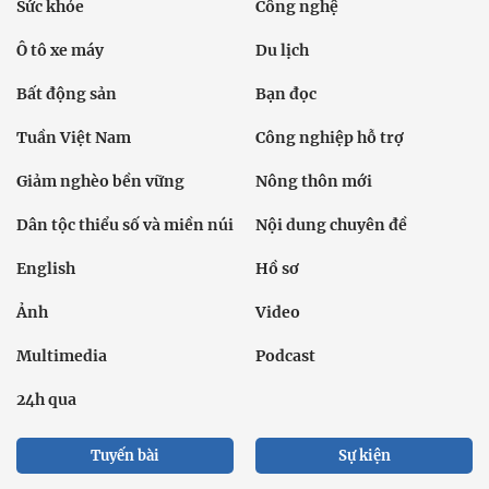
Sức khỏe
Công nghệ
Ô tô xe máy
Du lịch
Bất động sản
Bạn đọc
Tuần Việt Nam
Công nghiệp hỗ trợ
Giảm nghèo bền vững
Nông thôn mới
Dân tộc thiểu số và miền núi
Nội dung chuyên đề
English
Hồ sơ
Ảnh
Video
Multimedia
Podcast
24h qua
Tuyến bài
Sự kiện