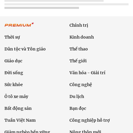
Chính trị
Thời sự
Kinh doanh
Dân tộc và Tôn giáo
Thể thao
Giáo dục
Thế giới
Đời sống
Văn hóa - Giải trí
Sức khỏe
Công nghệ
Ô tô xe máy
Du lịch
Bất động sản
Bạn đọc
Tuần Việt Nam
Công nghiệp hỗ trợ
Giảm nghèo bền vững
Nông thôn mới