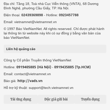
Địa chỉ: Tầng 18, Toà nhà Cục Viễn thông (VNTA), 68 Dương
Đình Nghệ, phường Cầu Giấy, TP. Hà Nội.
Điện thoại:
02439369898
- Hotline:
0923457788
Email: vietnamnet@vietnamnet.vn
© 1997 Báo VietNamNet. All rights reserved. Chỉ được phát hành
lại thông tin từ website này khi có sự đồng ý bằng văn bản của
báo VietNamNet.
Liên hệ quảng cáo
Công ty Cổ phần Truyền thông VietNamNet
0919405885 (Hà Nội)
0919435885 (Tp.HCM)
Hotline:
-
Email: contact@vietnamnet.vn
http://vads.vn
Báo giá:
Hỗ trợ kỹ thuật: support@tech.vietnamnet.vn
Tải ứng dụng
Độc giả gửi bài
Tuyển dụng