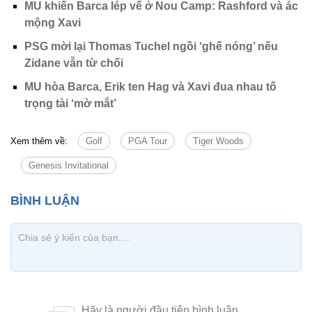
MU khiến Barca lép vế ở Nou Camp: Rashford và ác
mộng Xavi
PSG mời lại Thomas Tuchel ngồi ‘ghế nóng’ nếu
Zidane vẫn từ chối
MU hòa Barca, Erik ten Hag và Xavi đua nhau tố
trọng tài ‘mờ mắt’
Xem thêm về:
Golf
PGA Tour
Tiger Woods
Genesis Invitational