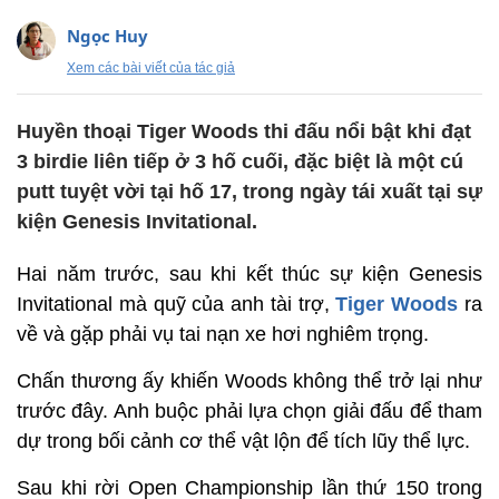
Ngọc Huy
Xem các bài viết của tác giả
Huyền thoại Tiger Woods thi đấu nổi bật khi đạt
3 birdie liên tiếp ở 3 hố cuối, đặc biệt là một cú
putt tuyệt vời tại hố 17, trong ngày tái xuất tại sự
kiện Genesis Invitational.
Hai năm trước, sau khi kết thúc sự kiện Genesis
Invitational mà quỹ của anh tài trợ,
Tiger Woods
ra
về và gặp phải vụ tai nạn xe hơi nghiêm trọng.
Chấn thương ấy khiến Woods không thể trở lại như
trước đây. Anh buộc phải lựa chọn giải đấu để tham
dự trong bối cảnh cơ thể vật lộn để tích lũy thể lực.
Sau khi rời Open Championship lần thứ 150 trong