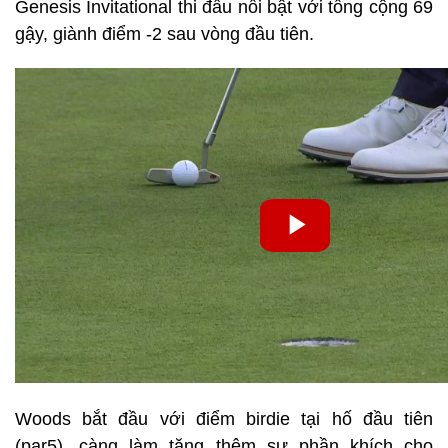
Genesis Invitational thi đấu nổi bật với tổng cộng 69
gậy, giành điểm -2 sau vòng đầu tiên.
Woods bắt đầu với điểm birdie tại hố đầu tiên
(par5), càng làm tăng thêm sự phần khích cho