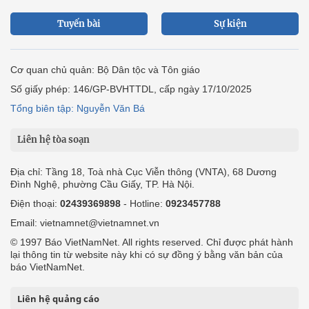
Tuyến bài
Sự kiện
Cơ quan chủ quản: Bộ Dân tộc và Tôn giáo
Số giấy phép: 146/GP-BVHTTDL, cấp ngày 17/10/2025
Tổng biên tập: Nguyễn Văn Bá
Liên hệ tòa soạn
Địa chỉ: Tầng 18, Toà nhà Cục Viễn thông (VNTA), 68 Dương
Đình Nghệ, phường Cầu Giấy, TP. Hà Nội.
Điện thoại:
02439369898
- Hotline:
0923457788
Email: vietnamnet@vietnamnet.vn
© 1997 Báo VietNamNet. All rights reserved. Chỉ được phát hành
lại thông tin từ website này khi có sự đồng ý bằng văn bản của
báo VietNamNet.
Liên hệ quảng cáo