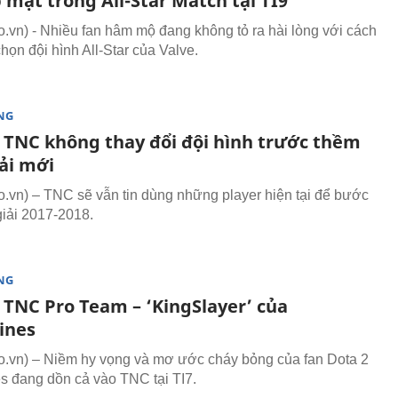
mặt trong All-Star Match tại TI9
vn) - Nhiều fan hâm mộ đang không tỏ ra hài lòng với cách
họn đội hình All-Star của Valve.
NG
: TNC không thay đổi đội hình trước thềm
ải mới
vn) – TNC sẽ vẫn tin dùng những player hiện tại để bước
iải 2017-2018.
NG
 TNC Pro Team – ‘KingSlayer’ của
ines
vn) – Niềm hy vọng và mơ ước cháy bỏng của fan Dota 2
es đang dồn cả vào TNC tại TI7.