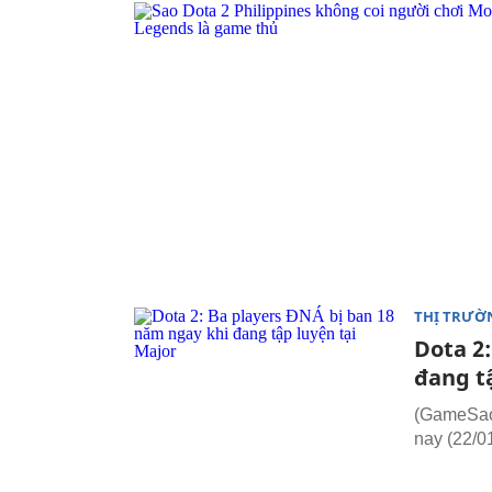
THỊ TRƯỜ
Dota 2
đang t
(GameSao.
nay (22/01