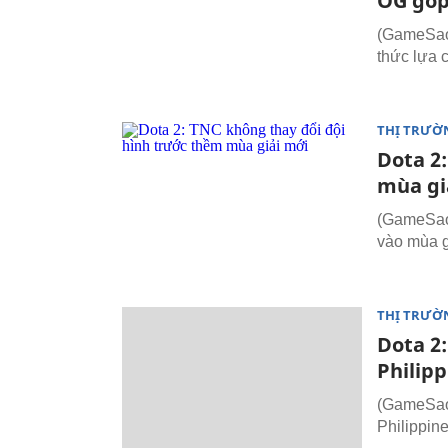
OG góp 
(GameSao.
thức lựa c
THỊ TRƯỜ
Dota 2
mùa gi
(GameSao.
vào mùa g
THỊ TRƯỜ
Dota 2:
Philipp
(GameSao.
Philippin