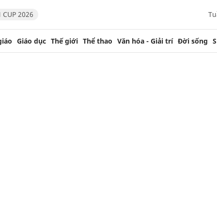
 CUP 2026
Tu
giáo
Giáo dục
Thế giới
Thể thao
Văn hóa - Giải trí
Đời sống
S