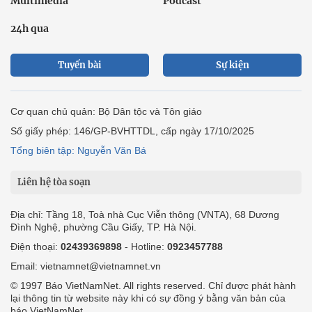
Multimedia
Podcast
24h qua
Tuyến bài
Sự kiện
Cơ quan chủ quản: Bộ Dân tộc và Tôn giáo
Số giấy phép: 146/GP-BVHTTDL, cấp ngày 17/10/2025
Tổng biên tập: Nguyễn Văn Bá
Liên hệ tòa soạn
Địa chỉ: Tầng 18, Toà nhà Cục Viễn thông (VNTA), 68 Dương
Đình Nghệ, phường Cầu Giấy, TP. Hà Nội.
Điện thoại:
02439369898
- Hotline:
0923457788
Email: vietnamnet@vietnamnet.vn
© 1997 Báo VietNamNet. All rights reserved. Chỉ được phát hành
lại thông tin từ website này khi có sự đồng ý bằng văn bản của
báo VietNamNet.