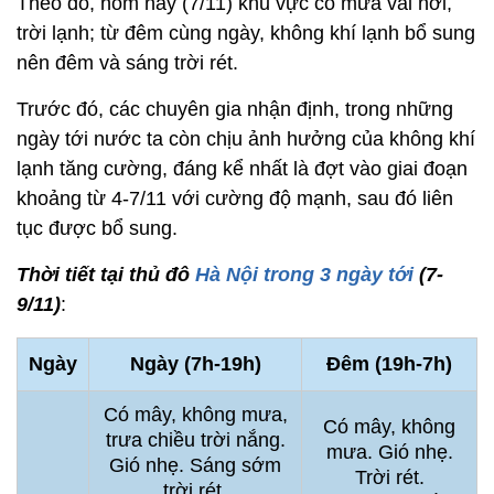
Theo đó, hôm nay (7/11) khu vực có mưa vài nơi,
trời lạnh; từ đêm cùng ngày, không khí lạnh bổ sung
nên đêm và sáng trời rét.
Trước đó, các chuyên gia nhận định, trong những
ngày tới nước ta còn chịu ảnh hưởng của không khí
lạnh tăng cường, đáng kể nhất là đợt vào giai đoạn
khoảng từ 4-7/11 với cường độ mạnh, sau đó liên
tục được bổ sung.
Thời tiết tại thủ đô
Hà Nội tron
g 3 ngày tới
(7-
9/11)
:
Ngày
Ngày (7h-19h)
Đêm (19h-7h)
Có mây, không mưa,
Có mây, không
trưa chiều trời nắng.
mưa. Gió nhẹ.
Gió nhẹ. Sáng sớm
Trời rét.
trời rét.