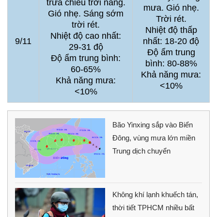
trưa chiều trời nắng.
mưa. Gió nhẹ.
Gió nhẹ. Sáng sớm
Trời rét.
trời rét.
Nhiệt độ thấp
Nhiệt độ cao nhất:
9/11
nhất: 18-20 độ
29-31 độ
Độ ẩm trung
Độ ẩm trung bình:
bình: 80-88%
60-65%
Khả năng mưa:
Khả năng mưa:
<10%
<10%
Bão Yinxing sắp vào Biển
Đông, vùng mưa lớn miền
Trung dịch chuyển
Không khí lạnh khuếch tán,
thời tiết TPHCM nhiều bất