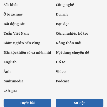
Sức khỏe
Công nghệ
Ô tô xe máy
Du lịch
Bất động sản
Bạn đọc
Tuần Việt Nam
Công nghiệp hỗ trợ
Giảm nghèo bền vững
Nông thôn mới
Dân tộc thiểu số và miền núi
Nội dung chuyên đề
English
Hồ sơ
Ảnh
Video
Multimedia
Podcast
24h qua
Tuyến bài
Sự kiện