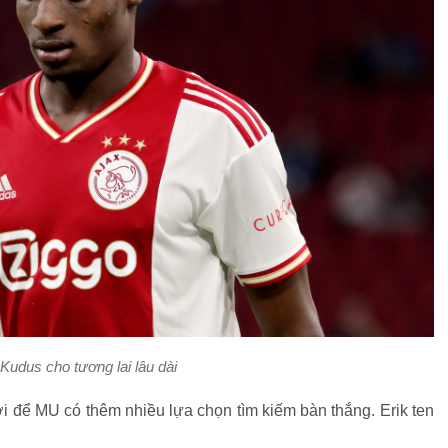
udus cho tương lai lâu dài
hời để MU có thêm nhiều lựa chọn tìm kiếm bàn thắng. Erik ten