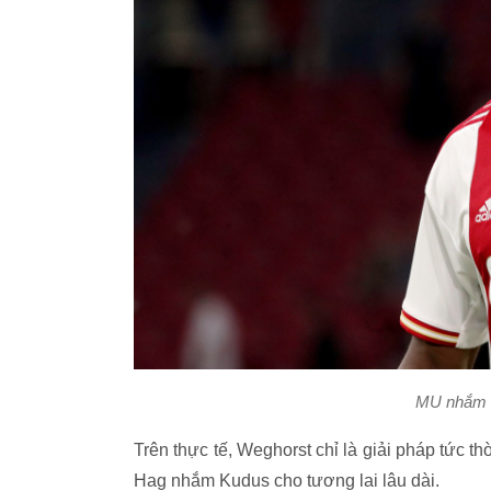
MU nhắm K
Trên thực tế, Weghorst chỉ là giải pháp tức t
Hag nhắm Kudus cho tương lai lâu dài.