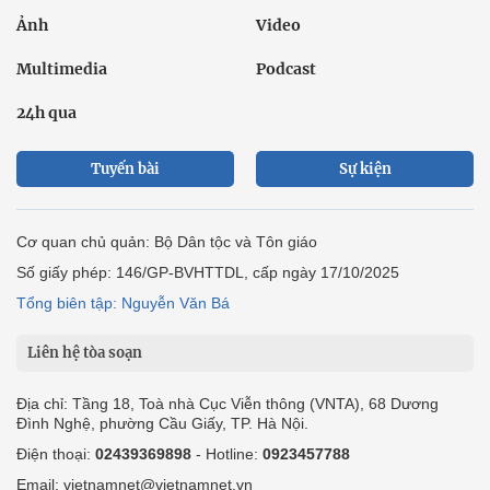
Ảnh
Video
Multimedia
Podcast
24h qua
Tuyến bài
Sự kiện
Cơ quan chủ quản: Bộ Dân tộc và Tôn giáo
Số giấy phép: 146/GP-BVHTTDL, cấp ngày 17/10/2025
Tổng biên tập: Nguyễn Văn Bá
Liên hệ tòa soạn
Địa chỉ: Tầng 18, Toà nhà Cục Viễn thông (VNTA), 68 Dương
Đình Nghệ, phường Cầu Giấy, TP. Hà Nội.
Điện thoại:
02439369898
- Hotline:
0923457788
Email: vietnamnet@vietnamnet.vn