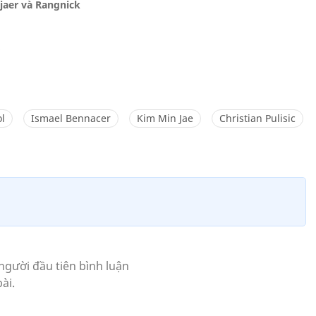
jaer và Rangnick
ồ
ol
Ismael Bennacer
Kim Min Jae
Christian Pulisic