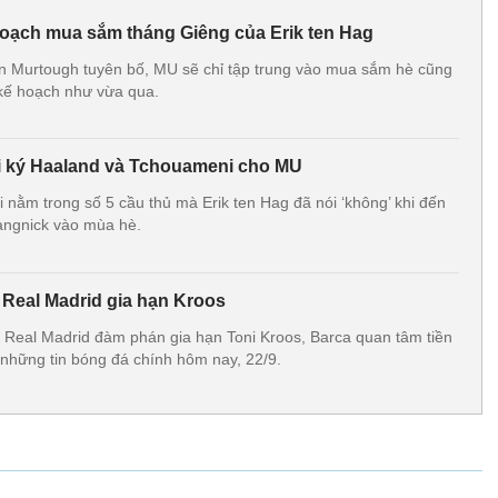
oạch mua sắm tháng Giêng của Erik ten Hag
n Murtough tuyên bố, MU sẽ chỉ tập trung vào mua sắm hè cũng
kế hoạch như vừa qua.
ối ký Haaland và Tchouameni cho MU
nằm trong số 5 cầu thủ mà Erik ten Hag đã nói ‘không’ khi đến
angnick vào mùa hè.
 Real Madrid gia hạn Kroos
 Real Madrid đàm phán gia hạn Toni Kroos, Barca quan tâm tiền
những tin bóng đá chính hôm nay, 22/9.