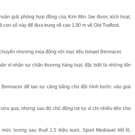
.
 khoản giải phóng hợp đồng của Kim Min Jae được kích hoạt,
 con số này để đưa trung vệ cao 1,90 m về Old Trafford.
ng chuyển nhượng mùa đông với mục tiêu Ismael Bennacer.
hăn vì nhân sự chấn thương hàng loạt, đặc biệt là những tổn
 Bennacer để tạo sự căng bằng cho đội hình bước vào giai
vừa qua, nhưng sau đó chủ động rút lui vì chi nhiều tiền cho
ức lương sau thuế 1,5 triệu euro. Sport Mediaset tiết lộ,