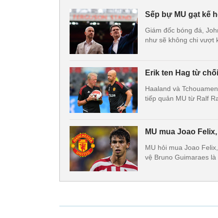
Sếp bự MU gạt kế h
Giám đốc bóng đá, Joh
như sẽ không chi vượt 
Erik ten Hag từ ch
Haaland và Tchouameni 
tiếp quản MU từ Ralf R
MU mua Joao Felix,
MU hỏi mua Joao Felix,
vệ Bruno Guimaraes là 