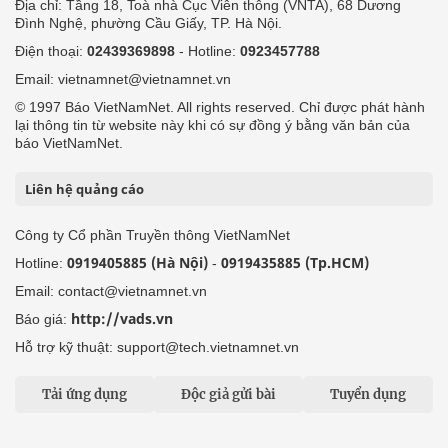
Địa chỉ: Tầng 18, Toà nhà Cục Viễn thông (VNTA), 68 Dương
Đình Nghệ, phường Cầu Giấy, TP. Hà Nội.
Điện thoại:
02439369898
- Hotline:
0923457788
Email: vietnamnet@vietnamnet.vn
© 1997 Báo VietNamNet. All rights reserved. Chỉ được phát hành
lại thông tin từ website này khi có sự đồng ý bằng văn bản của
báo VietNamNet.
Liên hệ quảng cáo
Công ty Cổ phần Truyền thông VietNamNet
0919405885 (Hà Nội)
0919435885 (Tp.HCM)
Hotline:
-
Email: contact@vietnamnet.vn
http://vads.vn
Báo giá:
Hỗ trợ kỹ thuật: support@tech.vietnamnet.vn
Tải ứng dụng
Độc giả gửi bài
Tuyển dụng