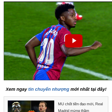
Xem ngay
tin chuyển nhượng
mới nhất tại đây!
MU chốt tiền đạo mới, Real
Madrid mừng thầm