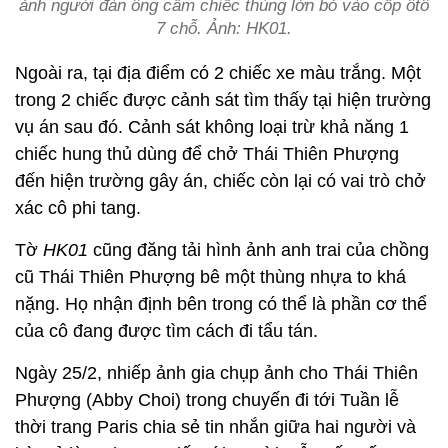
ảnh người đàn ông cầm chiếc thùng lớn bỏ vào cốp ôtô
7 chỗ. Ảnh: HK01.
Ngoài ra, tại địa điểm có 2 chiếc xe màu trắng. Một
trong 2 chiếc được cảnh sát tìm thấy tại hiện trường
vụ án sau đó. Cảnh sát không loại trừ khả năng 1
chiếc hung thủ dùng để chở Thái Thiên Phượng
đến hiện trường gây án, chiếc còn lại có vai trò chở
xác cô phi tang.
Tờ
HK01
cũng đăng tải hình ảnh anh trai của chồng
cũ Thái Thiên Phượng bê một thùng nhựa to khá
nặng. Họ nhận định bên trong có thể là phần cơ thể
của cô đang được tìm cách đi tẩu tán.
Ngày 25/2, nhiếp ảnh gia chụp ảnh cho Thái Thiên
Phượng (Abby Choi) trong chuyến đi tới Tuần lễ
thời trang Paris chia sẻ tin nhắn giữa hai người và