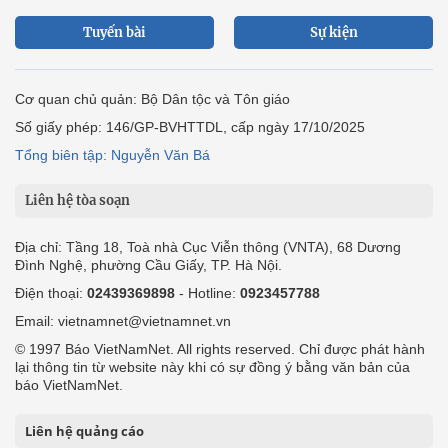
Tuyến bài
Sự kiện
Cơ quan chủ quản: Bộ Dân tộc và Tôn giáo
Số giấy phép: 146/GP-BVHTTDL, cấp ngày 17/10/2025
Tổng biên tập: Nguyễn Văn Bá
Liên hệ tòa soạn
Địa chỉ: Tầng 18, Toà nhà Cục Viễn thông (VNTA), 68 Dương
Đình Nghệ, phường Cầu Giấy, TP. Hà Nội.
Điện thoại:
02439369898
- Hotline:
0923457788
Email: vietnamnet@vietnamnet.vn
© 1997 Báo VietNamNet. All rights reserved. Chỉ được phát hành
lại thông tin từ website này khi có sự đồng ý bằng văn bản của
báo VietNamNet.
Liên hệ quảng cáo