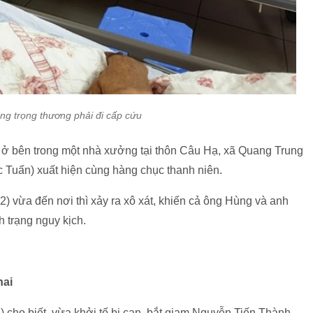
g trọng thương phải đi cấp cứu
g ở bên trong một nhà xưởng tại thôn Câu Hạ, xã Quang Trung
c Tuấn) xuất hiện cùng hàng chục thanh niên.
 vừa đến nơi thì xảy ra xô xát, khiến cả ông Hùng và anh
h trạng nguy kịch.
hai
ho biết, vừa khởi tố bị can, bắt giam Nguyễn Tiến Thành