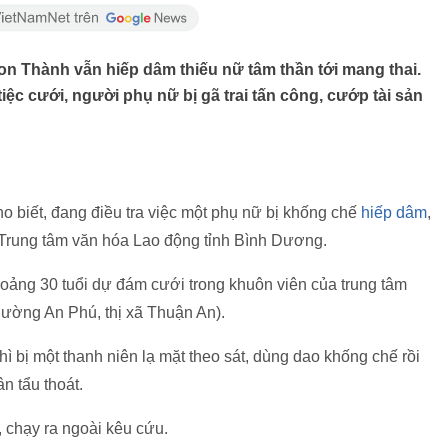
n Thành vẫn hiếp dâm thiếu nữ tâm thần tới mang thai.
iệc cưới, người phụ nữ bị gã trai tấn công, cướp tài sản
 biết, đang điều tra việc một phụ nữ bị khống chế
hiếp dâm
,
n Trung tâm văn hóa Lao động tỉnh Bình Dương.
oảng 30 tuổi dự đám cưới trong khuôn viên của trung tâm
hường An Phú, thị xã Thuận An).
hì bị một thanh niên lạ mặt theo sát, dùng dao khống chế rồi
n tẩu thoát.
, chạy ra ngoài kêu cứu.