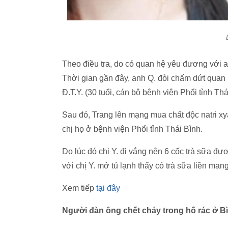
Theo điều tra, do có quan hệ yêu đương với a
Thời gian gần đây, anh Q. đòi chấm dứt quan h
Đ.T.Y. (30 tuổi, cán bộ bệnh viện Phổi tỉnh Thá
Sau đó, Trang lên mạng mua chất độc natri xya
chị họ ở bệnh viện Phổi tỉnh Thái Bình.
Do lúc đó chị Y. đi vắng nên 6 cốc trà sữa đư
với chị Y. mở tủ lạnh thấy có trà sữa liền man
Xem tiếp
tại đây
Người đàn ông chết cháy trong hố rác ở 