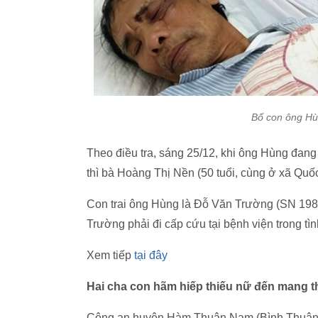
Bố con ông Hùn
Theo điều tra, sáng 25/12, khi ông Hùng đan
thì bà Hoàng Thị Nền (50 tuổi, cùng ở xã Quố
Con trai ông Hùng là Đỗ Văn Trường (SN 1982)
Trường phải đi cấp cứu tại bệnh viện trong tìn
Xem tiếp
tại đây
Hai cha con hãm hiếp thiếu nữ đến mang t
Công an huyện Hàm Thuận Nam (Bình Thuận) c