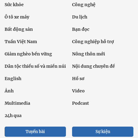
Sức khỏe
Công nghệ
Ô tô xe máy
Du lịch
Bất động sản
Bạn đọc
Tuần Việt Nam
Công nghiệp hỗ trợ
Giảm nghèo bền vững
Nông thôn mới
Dân tộc thiểu số và miền núi
Nội dung chuyên đề
English
Hồ sơ
Ảnh
Video
Multimedia
Podcast
24h qua
Tuyến bài
Sự kiện