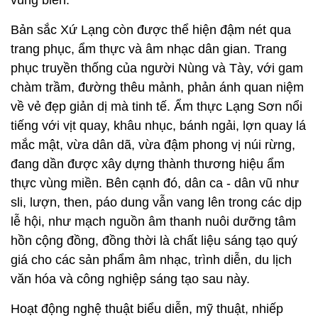
vùng biên.
Bản sắc Xứ Lạng còn được thể hiện đậm nét qua
trang phục, ẩm thực và âm nhạc dân gian. Trang
phục truyền thống của người Nùng và Tày, với gam
chàm trầm, đường thêu mảnh, phản ánh quan niệm
về vẻ đẹp giản dị mà tinh tế. Ẩm thực Lạng Sơn nổi
tiếng với vịt quay, khâu nhục, bánh ngải, lợn quay lá
mắc mật, vừa dân dã, vừa đậm phong vị núi rừng,
đang dần được xây dựng thành thương hiệu ẩm
thực vùng miền. Bên cạnh đó, dân ca - dân vũ như
sli, lượn, then, páo dung vẫn vang lên trong các dịp
lễ hội, như mạch nguồn âm thanh nuôi dưỡng tâm
hồn cộng đồng, đồng thời là chất liệu sáng tạo quý
giá cho các sản phẩm âm nhạc, trình diễn, du lịch
văn hóa và công nghiệp sáng tạo sau này.
Hoạt động nghệ thuật biểu diễn, mỹ thuật, nhiếp