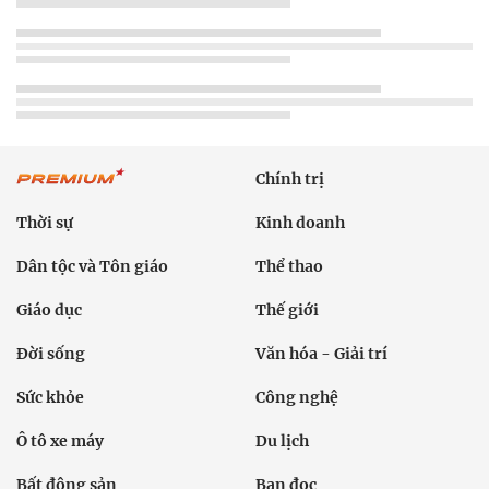
Chính trị
Thời sự
Kinh doanh
Dân tộc và Tôn giáo
Thể thao
Giáo dục
Thế giới
Đời sống
Văn hóa - Giải trí
Sức khỏe
Công nghệ
Ô tô xe máy
Du lịch
Bất động sản
Bạn đọc