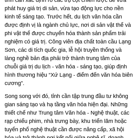
tỉnh cần xác định rõ các trụ cột chiến lược để vừa
phát huy giá trị di sản, vừa tạo động lực cho nền
kinh tế sáng tạo. Trước hết, du lịch văn hóa cần
được định vị là ngành chủ lực, nơi di sản vật thể và
phi vật thể được chuyển hóa thành sản phẩm trải
nghiệm có giá trị. Công viên địa chất toàn cầu Lạng
Sơn, các di tích quốc gia, lễ hội truyền thống và
làng nghề bản địa phải trở thành trung tâm của
chuỗi giá trị du lịch - văn hóa - sáng tạo, giúp định
hình thương hiệu “Xứ Lạng - điểm đến văn hóa biên
cương”.
Song song với đó, tỉnh cần tập trung đầu tư không
gian sáng tạo và hạ tầng văn hóa hiện đại. Những
thiết chế như Trung tâm Văn hóa - Nghệ thuật, các
rạp chiếu phim, nhà trưng bày, khu triển lãm hoặc
tuyến phố nghệ thuật cần được nâng cấp, xã hội
hóa và trở thành nơi kết nối giữa nghệ sĩ, doanh