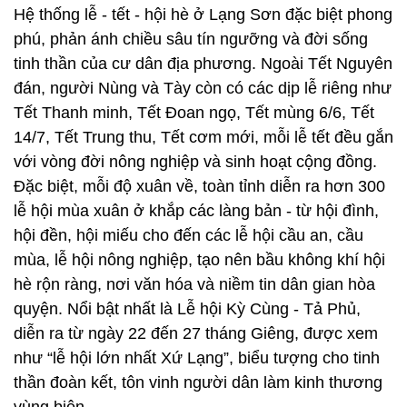
Hệ thống lễ - tết - hội hè ở Lạng Sơn đặc biệt phong
phú, phản ánh chiều sâu tín ngưỡng và đời sống
tinh thần của cư dân địa phương. Ngoài Tết Nguyên
đán, người Nùng và Tày còn có các dịp lễ riêng như
Tết Thanh minh, Tết Đoan ngọ, Tết mùng 6/6, Tết
14/7, Tết Trung thu, Tết cơm mới, mỗi lễ tết đều gắn
với vòng đời nông nghiệp và sinh hoạt cộng đồng.
Đặc biệt, mỗi độ xuân về, toàn tỉnh diễn ra hơn 300
lễ hội mùa xuân ở khắp các làng bản - từ hội đình,
hội đền, hội miếu cho đến các lễ hội cầu an, cầu
mùa, lễ hội nông nghiệp, tạo nên bầu không khí hội
hè rộn ràng, nơi văn hóa và niềm tin dân gian hòa
quyện. Nổi bật nhất là Lễ hội Kỳ Cùng - Tả Phủ,
diễn ra từ ngày 22 đến 27 tháng Giêng, được xem
như “lễ hội lớn nhất Xứ Lạng”, biểu tượng cho tinh
thần đoàn kết, tôn vinh người dân làm kinh thương