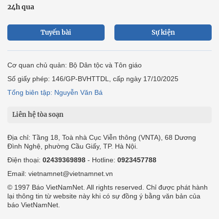
24h qua
Tuyến bài
Sự kiện
Cơ quan chủ quản: Bộ Dân tộc và Tôn giáo
Số giấy phép: 146/GP-BVHTTDL, cấp ngày 17/10/2025
Tổng biên tập: Nguyễn Văn Bá
Liên hệ tòa soạn
Địa chỉ: Tầng 18, Toà nhà Cục Viễn thông (VNTA), 68 Dương
Đình Nghệ, phường Cầu Giấy, TP. Hà Nội.
Điện thoại:
02439369898
- Hotline:
0923457788
Email: vietnamnet@vietnamnet.vn
© 1997 Báo VietNamNet. All rights reserved. Chỉ được phát hành
lại thông tin từ website này khi có sự đồng ý bằng văn bản của
báo VietNamNet.