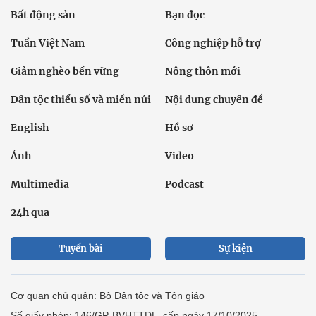
Bất động sản
Bạn đọc
Tuần Việt Nam
Công nghiệp hỗ trợ
Giảm nghèo bền vững
Nông thôn mới
Dân tộc thiểu số và miền núi
Nội dung chuyên đề
English
Hồ sơ
Ảnh
Video
Multimedia
Podcast
24h qua
Tuyến bài
Sự kiện
Cơ quan chủ quản: Bộ Dân tộc và Tôn giáo
Số giấy phép: 146/GP-BVHTTDL, cấp ngày 17/10/2025