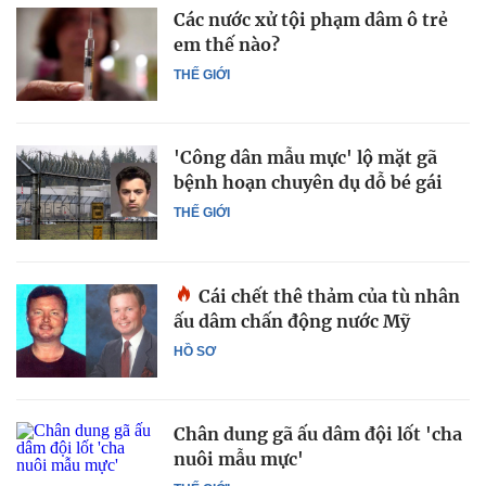
Các nước xử tội phạm dâm ô trẻ
em thế nào?
THẾ GIỚI
'Công dân mẫu mực' lộ mặt gã
bệnh hoạn chuyên dụ dỗ bé gái
THẾ GIỚI
Cái chết thê thảm của tù nhân
ấu dâm chấn động nước Mỹ
HỒ SƠ
Chân dung gã ấu dâm đội lốt 'cha
nuôi mẫu mực'