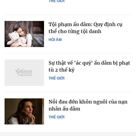
THẾ GIỚI
Tội phạm ấu dâm: Quy định cụ
thể cho từng tội danh
HỒI ÂM
Sự thật về 'ác quỷ' ấu dâm bị phạt
tù 2 thế kỷ
THẾ GIỚI
Nỗi đau đớn khôn nguôi của nạn
nhân ấu dâm
THẾ GIỚI