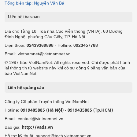
Tổng biên tập: Nguyễn Văn Bá
Liên hệ tòa soạn
Địa chỉ: Tầng 18, Toà nhà Cục Viễn thông (VNTA), 68 Dương
Đình Nghệ, phường Cầu Giấy, TP. Hà Nội.
Điện thoại:
02439369898
- Hotline:
0923457788
Email: vietnamnet@vietnamnet.vn
© 1997 Báo VietNamNet. All rights reserved. Chỉ được phát hành
lại thông tin từ website này khi có sự đồng ý bằng văn bản của
báo VietNamNet.
Liên hệ quảng cáo
Công ty Cổ phần Truyền thông VietNamNet
0919405885 (Hà Nội)
0919435885 (Tp.HCM)
Hotline:
-
Email: contact@vietnamnet.vn
http://vads.vn
Báo giá:
Hỗ trợ kỹ thuật: support@tech.vietnamnet.vn