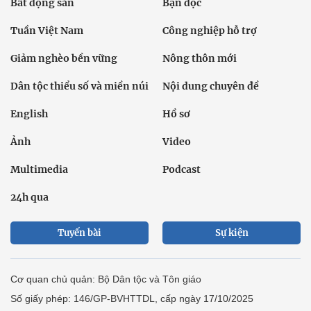
Bất động sản
Bạn đọc
Tuần Việt Nam
Công nghiệp hỗ trợ
Giảm nghèo bền vững
Nông thôn mới
Dân tộc thiểu số và miền núi
Nội dung chuyên đề
English
Hồ sơ
Ảnh
Video
Multimedia
Podcast
24h qua
Tuyến bài
Sự kiện
Cơ quan chủ quản: Bộ Dân tộc và Tôn giáo
Số giấy phép: 146/GP-BVHTTDL, cấp ngày 17/10/2025