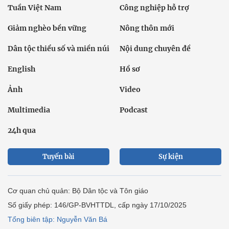
Tuần Việt Nam
Công nghiệp hỗ trợ
Giảm nghèo bền vững
Nông thôn mới
Dân tộc thiểu số và miền núi
Nội dung chuyên đề
English
Hồ sơ
Ảnh
Video
Multimedia
Podcast
24h qua
Tuyến bài
Sự kiện
Cơ quan chủ quản: Bộ Dân tộc và Tôn giáo
Số giấy phép: 146/GP-BVHTTDL, cấp ngày 17/10/2025
Tổng biên tập: Nguyễn Văn Bá