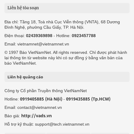
Liên hệ tòa soạn
Địa chỉ: Tầng 18, Toà nhà Cục Viễn thông (VNTA), 68 Dương
Đình Nghệ, phường Cầu Giấy, TP. Hà Nội.
Điện thoại:
02439369898
- Hotline:
0923457788
Email: vietnamnet@vietnamnet.vn
© 1997 Báo VietNamNet. All rights reserved. Chỉ được phát hành
lại thông tin từ website này khi có sự đồng ý bằng văn bản của
báo VietNamNet.
Liên hệ quảng cáo
Công ty Cổ phần Truyền thông VietNamNet
0919405885 (Hà Nội)
0919435885 (Tp.HCM)
Hotline:
-
Email: contact@vietnamnet.vn
http://vads.vn
Báo giá:
Hỗ trợ kỹ thuật: support@tech.vietnamnet.vn