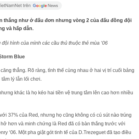
 thắng như ở đấu đơn nhưng vòng 2 của đấu đồng đội
ng và hấp dẫn.
 đội hình của mình các cầu thủ thuộc thẻ mùa ‘06
Storm Blue
ăng thẳng. Rõ ràng, tình thế cùng nhau ở hai vị trí cuối bảng
tâm lý lẫn lối chơi.
nhưng khác là họ kéo hai tiền vệ trung tâm lên cao hơn nhiều
 với 37% của Red, nhưng họ cũng không có cú sút nào trúng
hở hơn và minh chứng là Red đã có bàn thắng trước với
ry ‘06. Một pha giật gót tinh tế của D.Trezeguet đã tạo điều