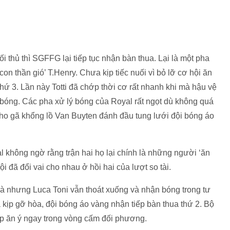
 thủ thì SGFFG lại tiếp tục nhận bàn thua. Lại là một pha
n thần gió’ T.Henry. Chưa kịp tiếc nuối vì bỏ lỡ cơ hội ăn
 3. Lần này Totti đã chớp thời cơ rất nhanh khi mà hậu vệ
bóng. Các pha xử lý bóng của Royal rất ngọt dù không quá
 cho gã khổng lồ Van Buyten đánh đầu tung lưới đội bóng áo
al không ngờ rằng trận hai họ lại chính là những người ‘ăn
i đã đổi vai cho nhau ở hồi hai của lượt so tài.
à nhưng Luca Toni vẫn thoát xuống và nhận bóng trong tư
 kịp gỡ hòa, đội bóng áo vàng nhận tiếp bàn thua thứ 2. Bộ
hợp ăn ý ngay trong vòng cấm đối phương.