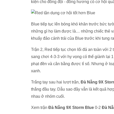
kiện cho đồng đội - đồng hương có cơ hội quá 
Blue tiếp tục lên bóng khó khăn trước bức tư
những gì họ làm được là… những chiếc thẻ vàng
khuấy đảo cánh trái của Blue trước khi tung ra
Trận 2, Red tiếp tục chọn lối đá an toàn với 2
sang chơi 4-3-3 với hy vọng có thể giành lại 
phạt đền và cân bằng được tỉ số. Nhưng ở loạ
xanh.
Trắng tay sau hai lượt trận,
Đà Nẵng 9X Stor
thắng đầu tay. Dẫu sao đây vẫn là kết quả hợp
nhau ở nhóm cuối.
Xem trận
Đà Nẵng 9X Storm Blue
0-2
Đà Nẵ