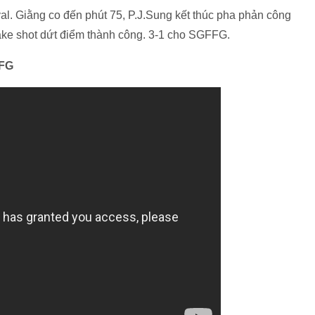
l. Giằng co đến phút 75, P.J.Sung kết thúc pha phản công
fake shot dứt điểm thành công. 3-1 cho SGFFG.
FFG