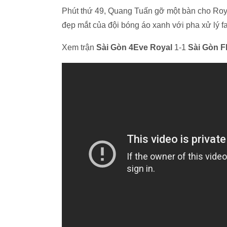
Phút thứ 49, Quang Tuấn gỡ một bàn cho Roya
đẹp mắt của đội bóng áo xanh với pha xử lý 
Xem trận
Sài Gòn 4Eve Royal
1-1
Sài Gòn 