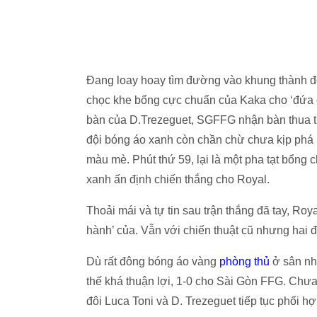
Đang loay hoay tìm đường vào khung thành đối
chọc khe bổng cực chuẩn của Kaka cho ‘đứa co
bàn của D.Trezeguet, SGFFG nhận bàn thua thứ
đội bóng áo xanh còn chần chừ chưa kịp phá 
màu mè. Phút thứ 59, lại là một pha tạt bổng
xanh ấn định chiến thắng cho Royal.
Thoải mái và tự tin sau trận thắng đã tay, Roy
hành’ của. Vẫn với chiến thuật cũ nhưng hai độ
Dù rất đông bóng áo vàng
phòng thủ
ở sân nh
thế khá thuận lợi, 1-0 cho Sài Gòn FFG. Chưa
đôi Luca Toni và D. Trezeguet tiếp tục phối 