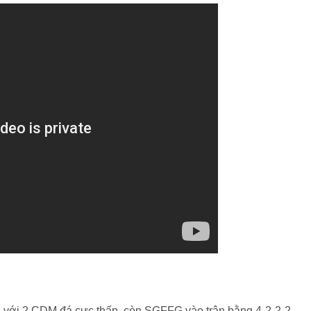
-4 với 2 CDM đá cực thấp, còn SGFFG vào trận bằng 4-2-2-2