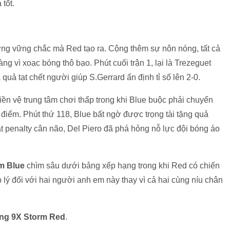
tốt.
ờng vững chắc mà Red tạo ra. Cộng thêm sự nôn nóng, tất cả
 vì xoạc bóng thô bạo. Phút cuối trận 1, lại là Trezeguet
 quả tạt chết người giúp S.Gerrard ấn định tỉ số lên 2-0.
 tiền vệ trung tâm chơi thấp trong khi Blue buộc phải chuyển
1 điểm. Phút thứ 118, Blue bất ngờ được trọng tài tặng quả
t penalty cân não, Del Piero đã phá hỏng nỗ lực đội bóng áo
m Blue
chìm sâu dưới bảng xếp hạng trong khi Red có chiến
 lý đối với hai người anh em này thay vì cả hai cùng níu chân
ng 9X Storm Red
.