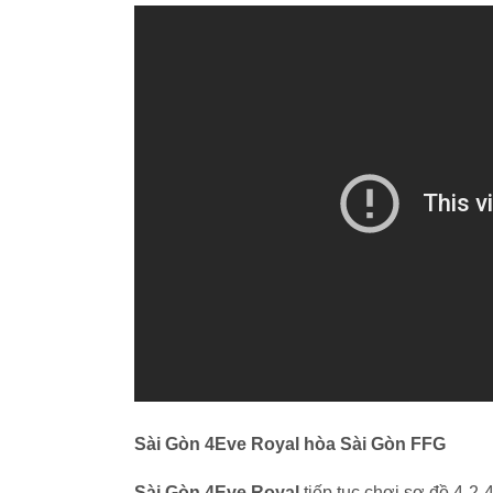
Sài Gòn 4Eve Royal hòa Sài Gòn FFG
Sài Gòn 4Eve Royal
tiếp tục chơi sơ đồ 4-2