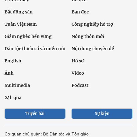
Bất động sản
Bạn đọc
Tuần Việt Nam
Công nghiệp hỗ trợ
Giảm nghèo bền vững
Nông thôn mới
Dân tộc thiểu số và miền núi
Nội dung chuyên đề
English
Hồ sơ
Ảnh
Video
Multimedia
Podcast
24h qua
Tuyến bài
Sự kiện
Cơ quan chủ quản: Bộ Dân tộc và Tôn giáo