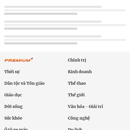
Chính trị
Thời sự
Kinh doanh
Dân tộc và Tôn giáo
Thể thao
Giáo dục
Thế giới
Đời sống
Văn hóa - Giải trí
Sức khỏe
Công nghệ
Ô tô xe máy
Du lịch