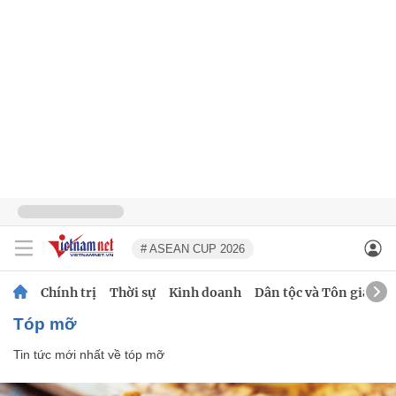
# ASEAN CUP 2026
Chính trị
Thời sự
Kinh doanh
Dân tộc và Tôn giáo
tóp mỡ
Tin tức mới nhất về
tóp mỡ