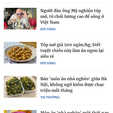
Người đàn ông Mỹ nghiện tóp
mỡ, từ chối lương cao để sống ở
Việt Nam
ĐỜI SỐNG
Tóp mỡ giá 500 ngàn/kg, biết
tuyệt chiêu này làm ăn ngon lại
siêu rẻ
ĐỜI SỐNG
Bán 'món ăn nhà nghèo' giữa Hà
Nội, không ngờ kiếm được chục
triệu mỗi tháng
THỊ TRƯỜNG
Món ăn 'nhà nghèo' một thời nay