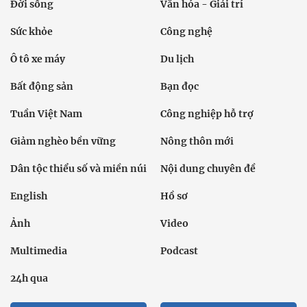
Đời sống
Văn hóa - Giải trí
Sức khỏe
Công nghệ
Ô tô xe máy
Du lịch
Bất động sản
Bạn đọc
Tuần Việt Nam
Công nghiệp hỗ trợ
Giảm nghèo bền vững
Nông thôn mới
Dân tộc thiểu số và miền núi
Nội dung chuyên đề
English
Hồ sơ
Ảnh
Video
Multimedia
Podcast
24h qua