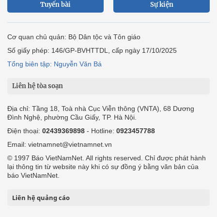
Tuyến bài
Sự kiện
Cơ quan chủ quản: Bộ Dân tộc và Tôn giáo
Số giấy phép: 146/GP-BVHTTDL, cấp ngày 17/10/2025
Tổng biên tập: Nguyễn Văn Bá
Liên hệ tòa soạn
Địa chỉ: Tầng 18, Toà nhà Cục Viễn thông (VNTA), 68 Dương
Đình Nghệ, phường Cầu Giấy, TP. Hà Nội.
Điện thoại:
02439369898
- Hotline:
0923457788
Email: vietnamnet@vietnamnet.vn
© 1997 Báo VietNamNet. All rights reserved. Chỉ được phát hành
lại thông tin từ website này khi có sự đồng ý bằng văn bản của
báo VietNamNet.
Liên hệ quảng cáo