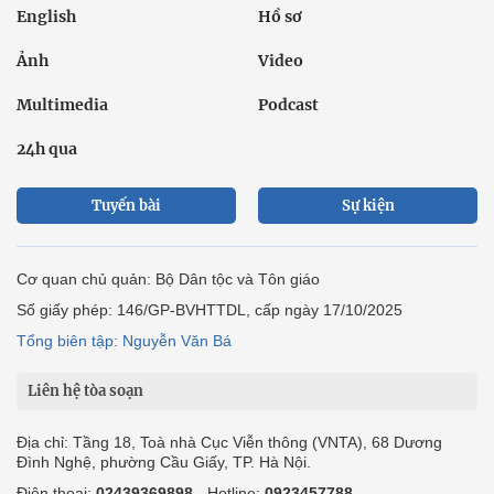
English
Hồ sơ
Ảnh
Video
Multimedia
Podcast
24h qua
Tuyến bài
Sự kiện
Cơ quan chủ quản: Bộ Dân tộc và Tôn giáo
Số giấy phép: 146/GP-BVHTTDL, cấp ngày 17/10/2025
Tổng biên tập: Nguyễn Văn Bá
Liên hệ tòa soạn
Địa chỉ: Tầng 18, Toà nhà Cục Viễn thông (VNTA), 68 Dương
Đình Nghệ, phường Cầu Giấy, TP. Hà Nội.
Điện thoại:
02439369898
- Hotline:
0923457788